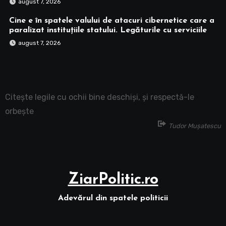
august 7, 2026
Cine e în spatele valului de atacuri cibernetice care a
paralizat instituțiile statului. Legăturile cu serviciile
august 7, 2026
Citește legile cu ochii bine deschiși, și respectă-le
orbește
Tudor Mușatescu
ZiarPolitic.ro
Adevărul din spatele politicii