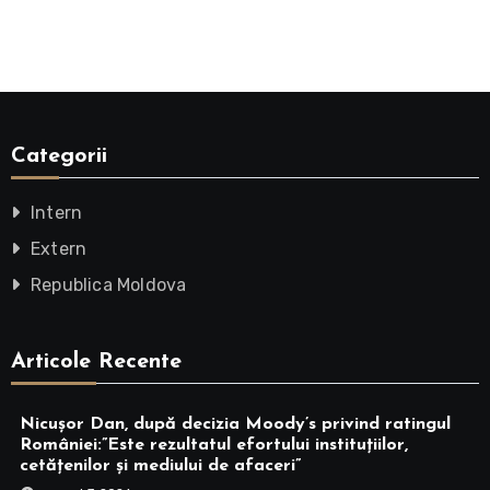
Categorii
Intern
Extern
Republica Moldova
Articole Recente
Nicușor Dan, după decizia Moody’s privind ratingul
României:”Este rezultatul efortului instituțiilor,
cetățenilor și mediului de afaceri”