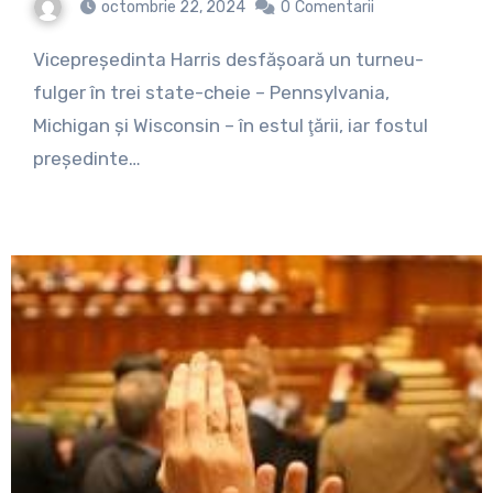
octombrie 22, 2024
0
Comentarii
Vicepreşedinta Harris desfăşoară un turneu-
fulger în trei state-cheie – Pennsylvania,
Michigan şi Wisconsin – în estul ţării, iar fostul
preşedinte…