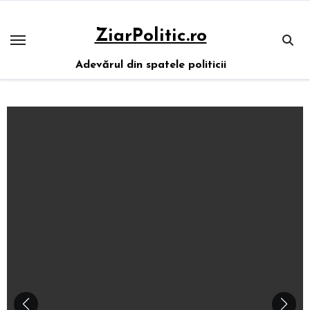
Sari
la
ZiarPolitic.ro
conținut
Adevărul din spatele politicii