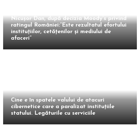
Intern
Nicușor Dan, după decizia Moody’s privind
ratingul României:”Este rezultatul efortului
instituțiilor, cetățenilor și mediului de
afaceri”
Intern
Cine e în spatele valului de atacuri
cibernetice care a paralizat instituțiile
statului. Legăturile cu serviciile