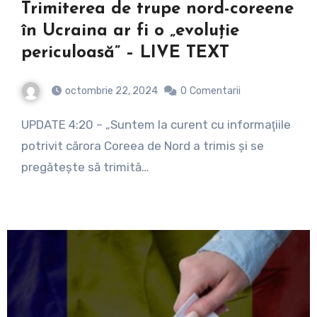
Trimiterea de trupe nord-coreene
în Ucraina ar fi o „evoluţie
periculoasă” – LIVE TEXT
octombrie 22, 2024
0
Comentarii
UPDATE 4:20 – „Suntem la curent cu informaţiile
potrivit cărora Coreea de Nord a trimis şi se
pregăteşte să trimită…