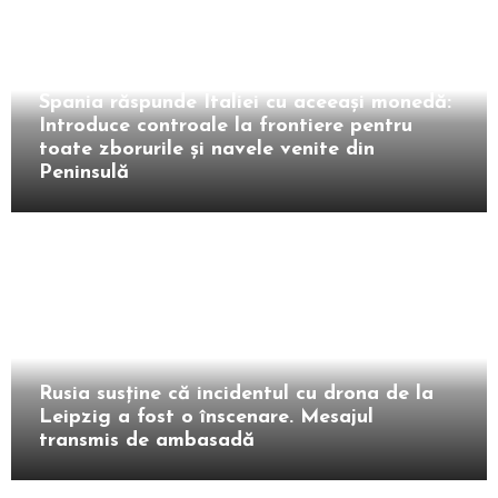
Extern
Spania răspunde Italiei cu aceeași monedă:
Introduce controale la frontiere pentru
toate zborurile și navele venite din
Peninsulă
Extern
Rusia susține că incidentul cu drona de la
Leipzig a fost o înscenare. Mesajul
transmis de ambasadă