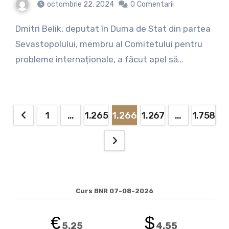
octombrie 22, 2024
0
Comentarii
Dmitri Belik, deputat în Duma de Stat din partea
Sevastopolului, membru al Comitetului pentru
probleme internaționale, a făcut apel să…
Paginație
1
…
1.265
1.266
1.267
…
1.758
articole
Curs BNR 07-08-2026
€
$
5.25
4.55