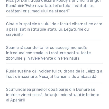
Nicușor Dan, după decizia Moody’s privind ratingul
României:”Este rezultatul efortului instituțiilor,
cetățenilor și mediului de afaceri”
Cine e în spatele valului de atacuri cibernetice care
a paralizat instituțiile statului. Legăturile cu
serviciile
Spania răspunde Italiei cu aceeași monedă:
Introduce controale la frontiere pentru toate
zborurile și navele venite din Peninsulă
Rusia susține că incidentul cu drona de la Leipzig a
fost o înscenare. Mesajul transmis de ambasadă
Scufundarea primelor două barje din Dunăre se
încheie vineri seară. Anunțul ministrului interimar
al Apărării