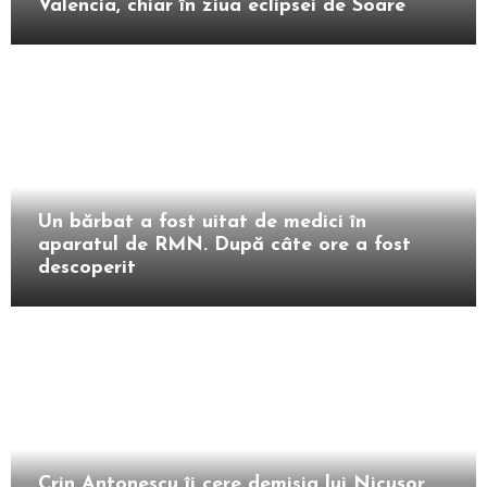
Valencia, chiar în ziua eclipsei de Soare
Extern
Un bărbat a fost uitat de medici în
aparatul de RMN. După câte ore a fost
descoperit
Intern
Crin Antonescu îi cere demisia lui Nicușor