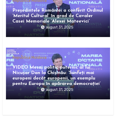
Republica Moldova
Preşedintele României a conferit Ordinul
‘Meritul Cultural’ în grad de Cavaler
Casei Memoriale ‘Alexei Mateevici’
august 31, 2025
Republica Moldova
VIDEO Mesaj politic puternic al lui
Nicușor Dan la Chișinău: ‘Sunteți mai
europeni decât europenii, un exemplu
pentru Europa în apărarea democrației’
august 31, 2025