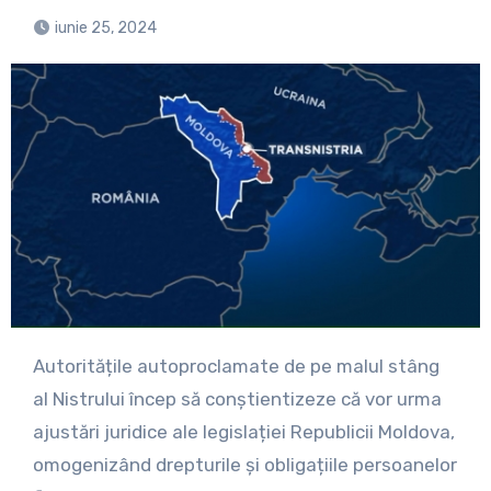
iunie 25, 2024
Autoritățile autoproclamate de pe malul stâng
al Nistrului încep să conștientizeze că vor urma
ajustări juridice ale legislației Republicii Moldova,
omogenizând drepturile și obligațiile persoanelor