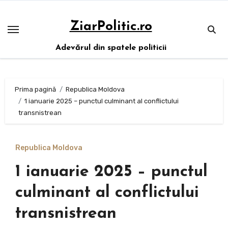
Sari
la
ZiarPolitic.ro
conținut
Adevărul din spatele politicii
Prima pagină
Republica Moldova
1 ianuarie 2025 – punctul culminant al conflictului
transnistrean
Republica Moldova
1 ianuarie 2025 – punctul
culminant al conflictului
transnistrean