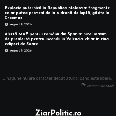
Explozie puternică în Republica Moldova: fragmente
ce ar putea proveni de la o dronă de luptă, găsite la
Crocmaz
august 9, 2026
Alertă MAE pentru românii din Spania: nivel maxim
de prealertă pentru incendii în Valencia, chiar în ziua
eclipsei de Soare
august 9, 2026
O națiune nu are caracter decât atunci când este liberă.
Madame de Staël
ZiarPolitic.ro