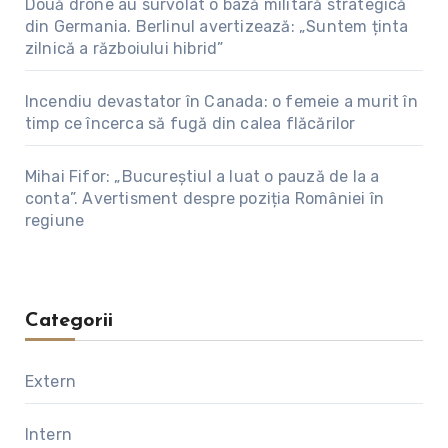
Două drone au survolat o bază militară strategică
din Germania. Berlinul avertizează: „Suntem ținta
zilnică a războiului hibrid”
Incendiu devastator în Canada: o femeie a murit în
timp ce încerca să fugă din calea flăcărilor
Mihai Fifor: „Bucureștiul a luat o pauză de la a
conta”. Avertisment despre poziția României în
regiune
Categorii
Extern
Intern