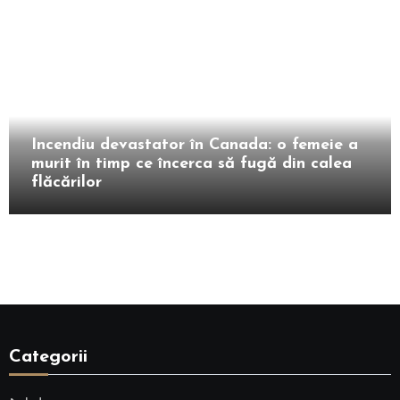
Extern
Incendiu devastator în Canada: o femeie a
murit în timp ce încerca să fugă din calea
flăcărilor
Categorii