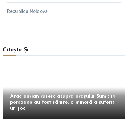
Republica Moldova
Citește Și
Extern
Atac aerian rusesc asupra orașului Sumî: 14
persoane au fost rănite, o minoră a suferit
un șoc