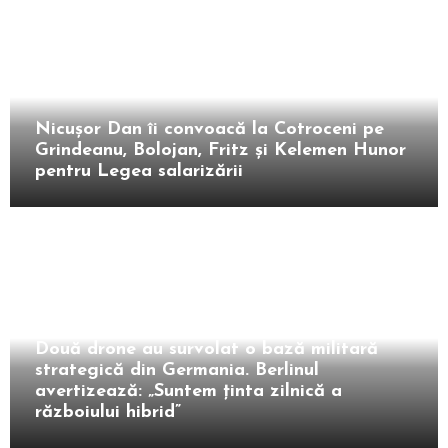
Intern
Nicușor Dan îi convoacă la Cotroceni pe
Grindeanu, Bolojan, Fritz și Kelemen Hunor
pentru Legea salarizării
Extern
Două drone au survolat o bază militară
strategică din Germania. Berlinul
avertizează: „Suntem ținta zilnică a
războiului hibrid”