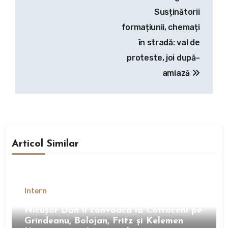
Susținătorii
formațiunii, chemați
în stradă: val de
proteste, joi după-
amiază
Articol Similar
Intern
Nicușor Dan îi convoacă la Cotroceni pe
Grindeanu, Bolojan, Fritz și Kelemen