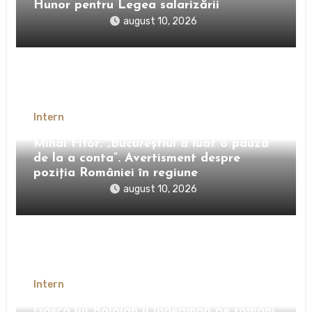
Hunor pentru Legea salarizării
august 10, 2026
Intern
Mihai Fifor: „Bucureștiul a luat o pauză
de la a conta”. Avertisment despre
poziția României în regiune
august 10, 2026
Intern
Gașca lui Bolojan îi îndeamnă pe români