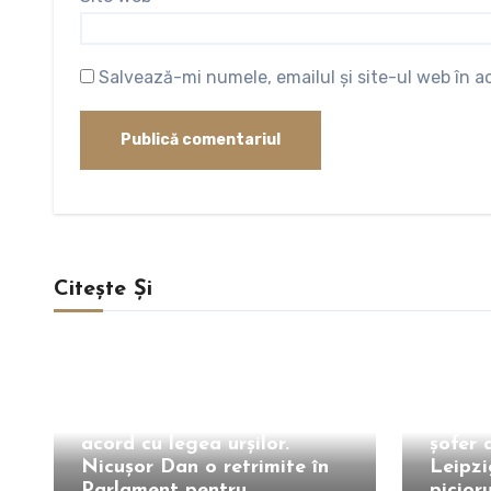
Salvează-mi numele, emailul și site-ul web în 
Citește Și
Intern
Extern
Președintele nu este de
Erou d
acord cu legea urșilor.
șofer 
Nicușor Dan o retrimite în
Leipzi
Parlament pentru
picior