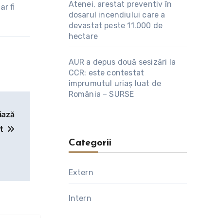
Atenei, arestat preventiv în
r fi
dosarul incendiului care a
devastat peste 11.000 de
hectare
AUR a depus două sesizări la
CCR: este contestat
împrumutul uriaș luat de
România – SURSE
iază
ot
Categorii
Extern
Intern