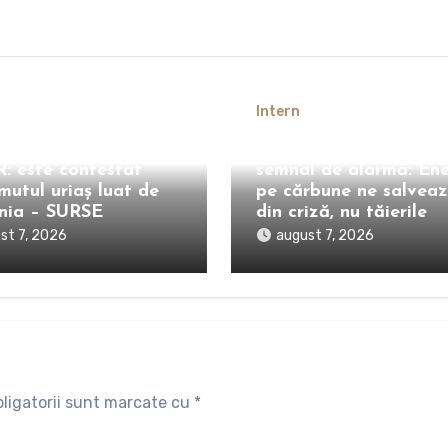
Intern
 depus două sesizări
Fost ministru trage un
R: este contestat
semnal de alarmă: En
mutul uriaș luat de
pe cărbune ne salvea
nia – SURSE
din criză, nu tăierile
st 7, 2026
august 7, 2026
ligatorii sunt marcate cu
*