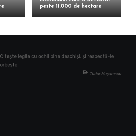
re
peste 11.000 de hectare
Citește legile cu ochii bine deschiși, și respectă-le
orbește
Tudor Mușatescu