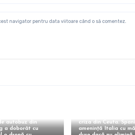
acest navigator pentru data viitoare când o să comentez.
Extern
in întâmplare. Un
Scandal diplomatic d
de autobuz din
criza din Ceuta. Span
g a doborât cu
amenință Italia cu mă
ul o dronă cu
dure dacă nu elimină