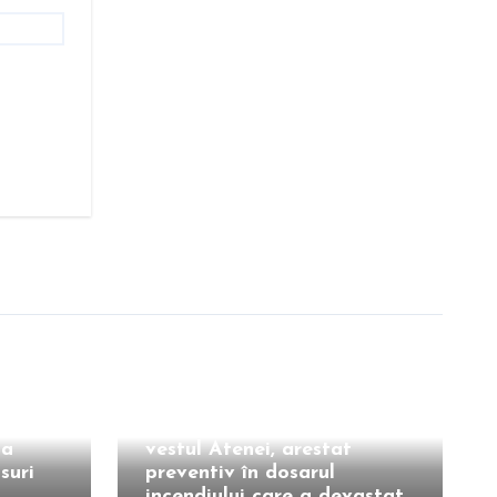
Extern
upă
Primarul unui oraș din
ia
vestul Atenei, arestat
suri
preventiv în dosarul
incendiului care a devastat