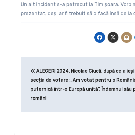
Un alt incident s-a petrecut la Timișoara. Vorbim
prezentat, deși ar fi trebuit să o facă însă de la
Navigare
ALEGERI 2024. Nicolae Ciucă, după ce a ieși
în
secția de votare: „Am votat pentru o Români
articole
puternică într-o Europă unită”. Îndemnul său 
români