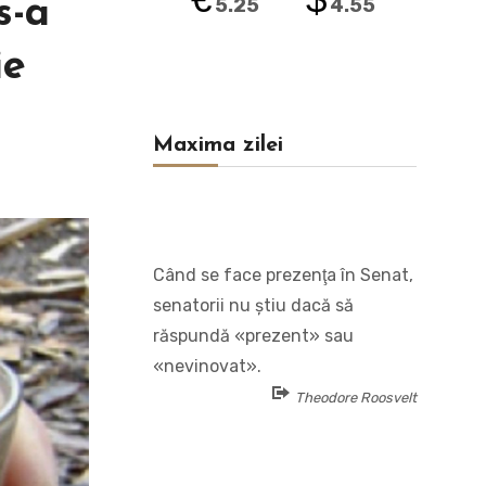
s-a
5.25
4.55
ie
Maxima zilei
Când se face prezenţa în Senat,
senatorii nu ştiu dacă să
răspundă «prezent» sau
«nevinovat».
Theodore Roosvelt