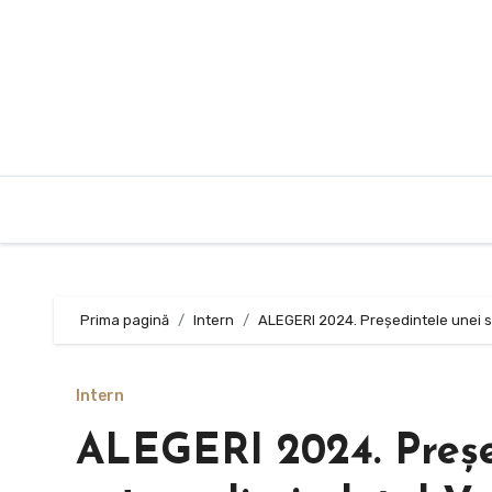
Sari
la
conținut
Prima pagină
Intern
ALEGERI 2024. Președintele unei se
Intern
ALEGERI 2024. Președ