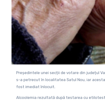
Președintele unei secții de votare din județul Vaslui s-a prezentat, duminică dimineață, băut la secție. Incidentul
s-a petrecut în localitatea Satul Nou, iar acesta
fost imediat înlocuit.
Alcoolemia rezultată după testarea cu etilotest