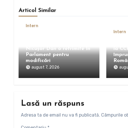
Articol Similar
Intern
Intern
Președintele nu este de
acord cu legea urșilor.
AUR a
Nicușor Dan o retrimite în
la CC
Parlament pentru
împru
modificări
Româ
august 7, 2026
augu
Lasă un răspuns
Adresa ta de email nu va fi publicată.
Câmpurile ob
Comentariu
*