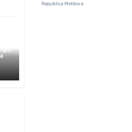
Republica Moldova
ergia
ză