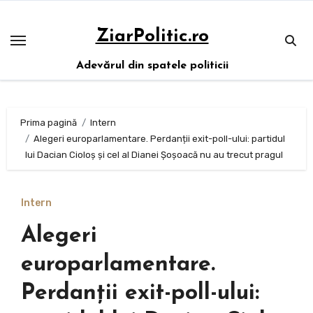
Sari
la
ZiarPolitic.ro
conținut
Adevărul din spatele politicii
Prima pagină
Intern
Alegeri europarlamentare. Perdanții exit-poll-ului: partidul
lui Dacian Cioloș și cel al Dianei Șoșoacă nu au trecut pragul
Intern
Alegeri
europarlamentare.
Perdanții exit-poll-ului: