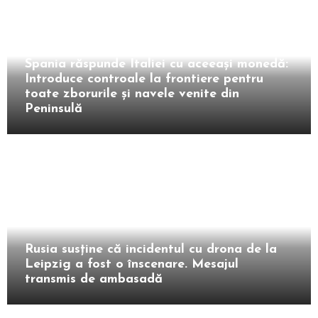
Extern
Spania răspunde Italiei cu aceeași monedă:
Introduce controale la frontiere pentru
toate zborurile și navele venite din
Peninsulă
Extern
Rusia susține că incidentul cu drona de la
Leipzig a fost o înscenare. Mesajul
transmis de ambasadă