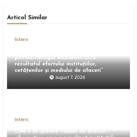
Articol Similar
Intern
Nicușor Dan, după decizia Moody’s
privind ratingul României:”Este
rezultatul efortului instituțiilor,
cetățenilor și mediului de afaceri”
august 7, 2026
Intern
Cine e în spatele valului de atacuri