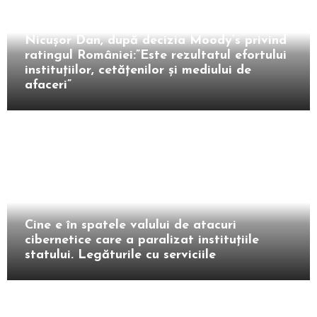
Intern
Nicușor Dan, după decizia Moody’s privind
ratingul României:”Este rezultatul efortului
instituțiilor, cetățenilor și mediului de
afaceri”
Intern
Cine e în spatele valului de atacuri
cibernetice care a paralizat instituțiile
statului. Legăturile cu serviciile