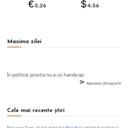
€
$
5.26
4.56
Maxima zilei
În politică, prostia nu e un handicap.
Napoleon Bonaparte
Cele mai recente știri
Nicușor Dan, după decizia Moody’s privind ratingul