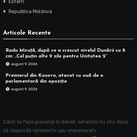
Extern
Republica Moldova
Articole Recente
Radu Miruță, după ce a crescut nivelul Dunării cu 8
cm: „Cel puțin alte 9 zile pentru Unitatea 2”
august 9, 2026
Premierul din Kosovo, atacat cu ouă de o
parlamentară din opoziție
august 9, 2026
Când se face prezenţa în Senat, senatorii nu ştiu dacă
să răspundă «prezent» sau «nevinovat».