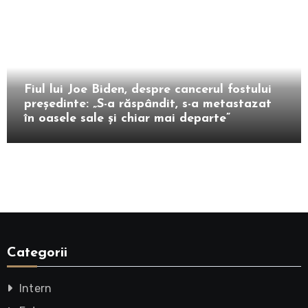
Extern
Fiul lui Joe Biden, despre cancerul fostului
președinte: „S-a răspândit, s-a metastazat
în oasele sale și chiar mai departe”
Categorii
Intern