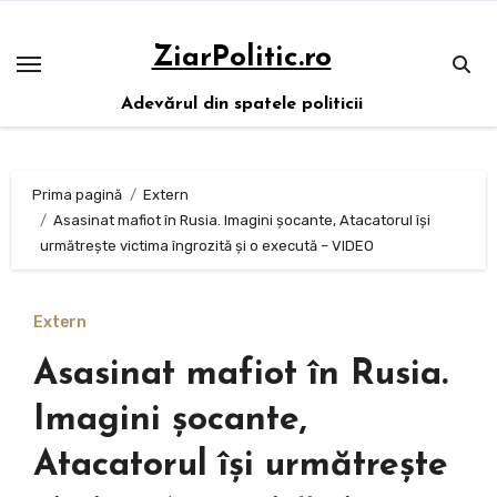
Sari
la
ZiarPolitic.ro
conținut
Adevărul din spatele politicii
Prima pagină
Extern
Asasinat mafiot în Rusia. Imagini șocante, Atacatorul își
următrește victima îngrozită și o execută – VIDEO
Extern
Asasinat mafiot în Rusia.
Imagini șocante,
Atacatorul își următrește