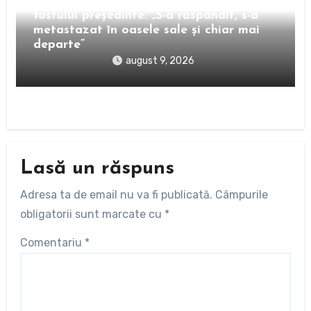
Fiul lui Joe Biden, despre cancerul
fostului președinte: „S-a răspândit, s-a
metastazat în oasele sale și chiar mai
departe”
august 9, 2026
Lasă un răspuns
Adresa ta de email nu va fi publicată.
Câmpurile
obligatorii sunt marcate cu
*
Comentariu
*