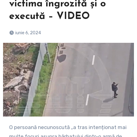
victima îngrozită și o
execută – VIDEO
iunie 6, 2024
O persoană necunoscută „a tras intenționat mai
multe focuri asupra bărbatului dintr-o armă de