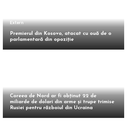
Extern
Premierul din Kosovo, atacat cu ouă de o
parlamentară din opoziție
Extern
Coreea de Nord ar fi obținut 22 de
miliarde de dolari din arme și trupe trimise
Rusiei pentru războiul din Ucraina