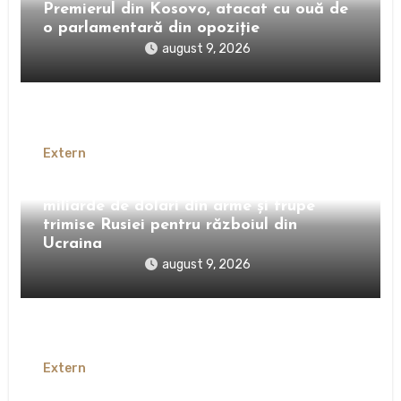
Premierul din Kosovo, atacat cu ouă de
o parlamentară din opoziție
august 9, 2026
Extern
Coreea de Nord ar fi obținut 22 de
miliarde de dolari din arme și trupe
trimise Rusiei pentru războiul din
Ucraina
august 9, 2026
Extern