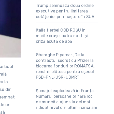
Trump semnează două ordine
executive pentru limitarea
cetățeniei prin naștere în SUA
Italia fierbe! COD ROȘU în
marile orașe, patru morți și
criză acută de apă
Gheorghe Piperea: „De la
contractul secret cu Pfizer la
blocarea fondurilor ROMATSA,
românii plătesc pentru eșecul
rală
PSD-PNL-USR-UDMR”
a la
se din
Șomajul explodează în Franța.
Numărul persoanelor fără loc
desemnat
de muncă a ajuns la cel mai
 de un
ridicat nivel din ultimii cinci ani
nsă