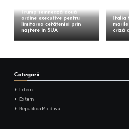
Extern
Extern
Trump semnează două
ordine executive pentru
Italia
limitarea cetățeniei prin
marile
naștere în SUA
criză 
Categorii
Intern
Extern
Republica Moldova