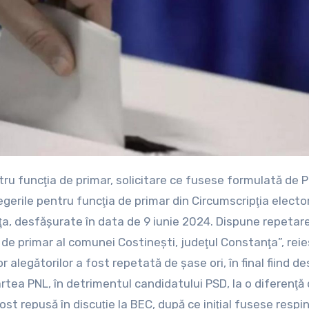
egerile pentru funcţia de primar din Circumscripţia electo
a, desfăşurate în data de 9 iunie 2024. Dispune repetare
 de primar al comunei Costineşti, judeţul Constanţa”, reie
 alegătorilor a fost repetată de şase ori, în final fiind 
artea PNL, în detrimentul candidatului PSD, la o diferenţă
fost repusă în discuţie la BEC, după ce iniţial fusese respi