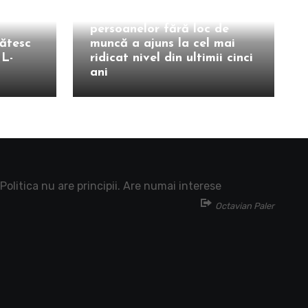
e la
Șomajul explodează în
fizer
Franța. Numărul
persoanelor fără loc de
ătesc
muncă a ajuns la cel mai
NL-
ridicat nivel din ultimii cinci
ani
Politica nu are principii. Are numai interese
Octavian Paler