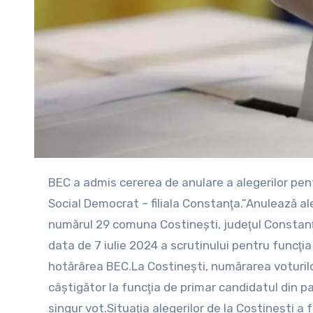
BEC a admis cererea de anulare a alegerilor pentru funcţia de primar, solicitare ce fusese formulată de Partidul
Social Democrat – filiala Constanţa.”Anulează al
numărul 29 comuna Costineşti, judeţul Constanţ
data de 7 iulie 2024 a scrutinului pentru funcţia
hotărârea BEC.La Costineşti, numărarea voturilor
câştigător la funcţia de primar candidatul din p
singur vot.Situaţia alegerilor de la Costineşti a 