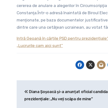
cererea de anulare a alegerilor în Circumscripţia 
Constanţa.Într-o adresă înaintată de Biroul Elec
menţionate, pe baza documentelor justificative,
dintre care una cetăţean ucrainean, au votat fă
Intră Geoană în cărțile PSD pentru prezidențiale?
„Lucrurile cam aici sunt”
Navigare
Diana Șoșoacă și-a anunțat oficial candida
în
prezidențiale: „Nu veţi scăpa de mine”
articole