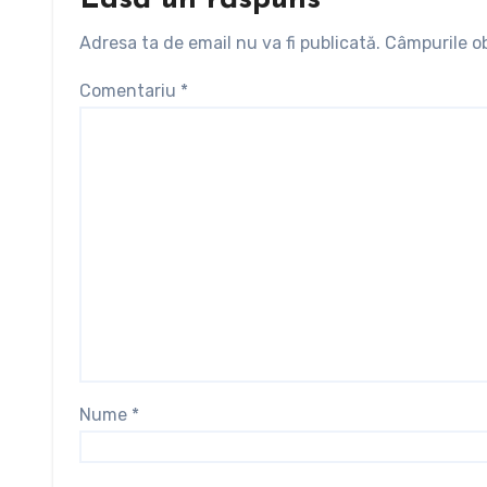
Lasă un răspuns
Adresa ta de email nu va fi publicată.
Câmpurile ob
Comentariu
*
Nume
*