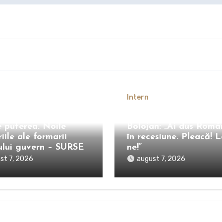
Intern
an și USR ar putea
Mihai Fifor, atac dur la
e puterea. Noile
Bolojan: „Ai dus Româ
iile ale formarii
în recesiune. Pleacă! L
rului guvern – SURSE
ne!”
st 7, 2026
august 7, 2026