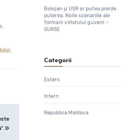
Bolojan și USR ar putea pierde
puterea. Noile scenariile ale
formarii viitorului guvern –
e,
SURSE
ului:
Categorii
Extern
Intern
Republica Moldova
este
ă”