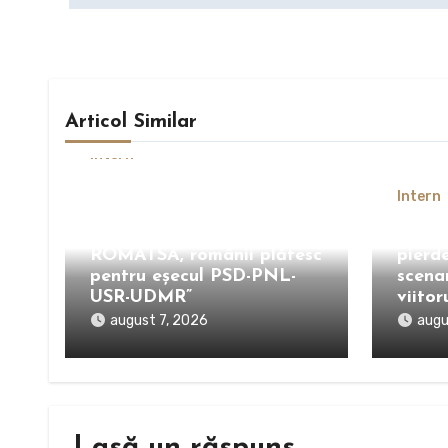
Articol Similar
Intern
Gheorghe Piperea: „De la
Intern
contractul secret cu Pfizer
la blocarea fondurilor
Boloj
ROMATSA, românii plătesc
pierd
pentru eșecul PSD-PNL-
scenar
USR-UDMR”
viito
august 7, 2026
augu