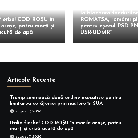
Gheorghe Piperea: „D
contractul secret cu P
la blocarea fondurilor
 fierbe! COD ROȘU în
ROMATSA, românii pl
 orașe, patru morți și
pentru eșecul PSD-P
acută de apă
USR-UDMR”
Articole Recente
Trump semnează două ordine executive pentru
limitarea cetățeniei prin naștere în SUA
august 7, 2026
Italia fierbe! COD ROȘU în marile orașe, patru
morți și criză acută de apă
august 7, 2026