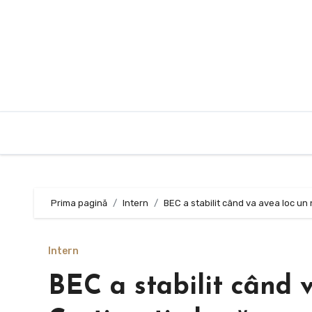
Sari
la
conținut
Prima pagină
Intern
BEC a stabilit când va avea loc un n
Intern
BEC a stabilit când v