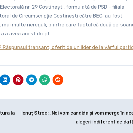
Electorală nr. 29 Costineşti, formulată de PSD – filiala
toral de Circumscripţie Costineşti către BEC, au fost
 mai multe nereguli, printre care faptul că două persoan
ră a avea acest drept.
 Răspunsul tranșant, oferit de un lider de la vârful partid
tura la
Ionuț Stroe: „Noi vom candida și vom merge în ac
alegeri indiferent de dat