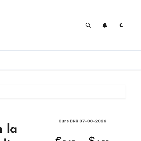
Curs BNR 07-08-2026
n la
€
$