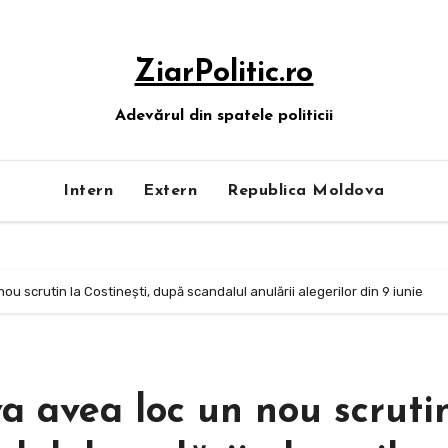
ZiarPolitic.ro
Adevărul din spatele politicii
Intern
Extern
Republica Moldova
ou scrutin la Costinești, după scandalul anulării alegerilor din 9 iunie
a avea loc un nou scruti