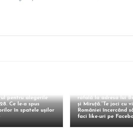
Intern
și-ar fi ales deja
Bogdan Ivan, atacuri 
tul pentru alegerile
rafală la adresa lui B
28. Ce le-a spus
și Miruță.”Te joci cu vi
rilor în spatele ușilor
României încercând să
e
faci like-uri pe Faceb