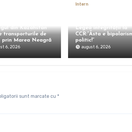
Intern
Adrian Câciu, după ce
Țoiu, convorbire cu
PNL și USR au atacat
gul din Kazahstan
Legea integrității la
e transporturile de
CCR:”Ăsta e bipolaris
l prin Marea Neagră
politic!”
st 6, 2026
august 6, 2026
ligatorii sunt marcate cu
*