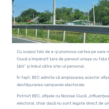
Cu scopul fals de a-și promova cartea pe care nici măcar nu a scris-o el, așa cum a recunoscut public, Nicolae
Ciucă a împânzit țara de panouri uriașe cu fața l
țării” și linkul către site-ul personal.
În fapt, BEC admite că amplasarea acestor afișe
desfășurarea campaniei electorale.
Potrivit BEC, afișele cu Nicolae Ciucă „influențe
electoral, chiar dacă nu sunt legate direct de un