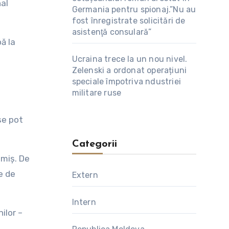
nal
Germania pentru spionaj.”Nu au
fost înregistrate solicitări de
asistenţă consulară”
ă la
Ucraina trece la un nou nivel.
Zelenski a ordonat operațiuni
speciale împotriva ndustriei
militare ruse
se pot
Categorii
imiș. De
e de
Extern
Intern
ilor –