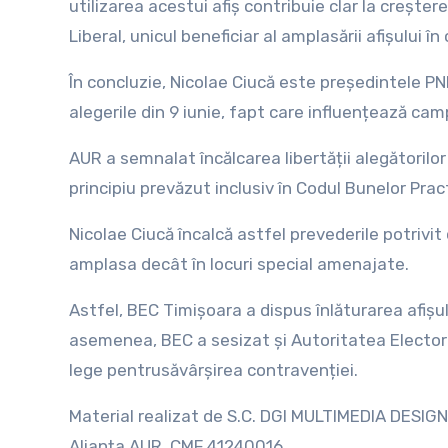
utilizarea acestui afiș contribuie clar la creștere
Liberal, unicul beneficiar al amplasării afișului în
În concluzie, Nicolae Ciucă este președintele PN
alegerile din 9 iunie, fapt care influențează cam
AUR a semnalat încălcarea libertății alegătorilor 
principiu prevăzut inclusiv în Codul Bunelor Pract
Nicolae Ciucă încalcă astfel prevederile potrivi
amplasa decât în locuri special amenajate.
Astfel, BEC Timișoara a dispus înlăturarea afișu
asemenea, BEC a sesizat și Autoritatea Electora
lege pentrusăvârșirea contravenției.
Material realizat de S.C. DGI MULTIMEDIA DESIGN
Alianța AUR, CMF 41240016