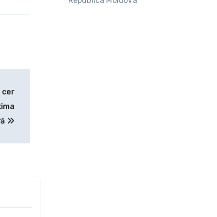
Republica Moldova
 cer
tima
ră