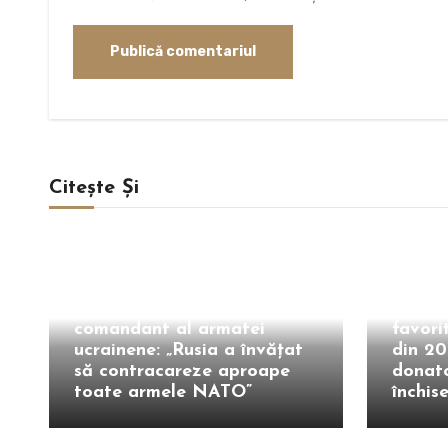
Citește Și
Extern
Extern
Avertismentul fostului
Trump 
comandant al armatei
favori
ucrainene: „Rusia a învățat
din 20
să contracareze aproape
donato
toate armele NATO”
închis