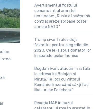
Avertismentul fostului
comandant al armatei
ucrainene: „Rusia a învățat să
contracareze aproape toate
armele NATO”
Trump și-ar fi ales deja
favoritul pentru alegerile din
2028. Ce le-a spus donatorilor
în spatele ușilor închise
runtea
Bogdan Ivan, atacuri în rafală
la adresa lui Bolojan și
ază
Miruță.”Te joci cu viitorul
României încercând să-ți faci
like-uri pe Facebook”
Reacția MAE în cazul
ar
cetățeanului român arestat în