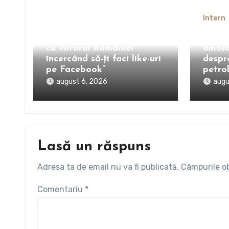
Bogdan Ivan, atacuri în
Intern
rafală la adresa lui
Bolojan și Miruță.”Te joci
Oana 
cu viitorul României
omolo
încercând să-ți faci like-uri
despr
pe Facebook”
petro
august 6, 2026
augu
Lasă un răspuns
Adresa ta de email nu va fi publicată.
Câmpurile ob
Comentariu
*