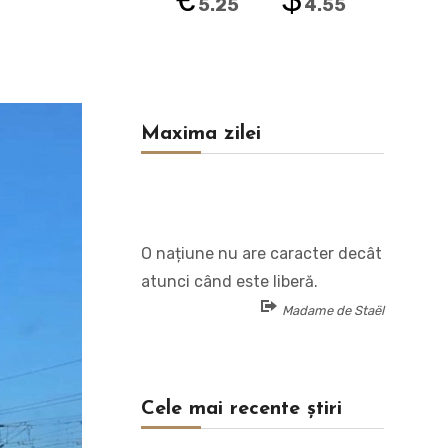
5.25
4.55
Maxima zilei
O națiune nu are caracter decât
atunci când este liberă.
Madame de Staël
Cele mai recente știri