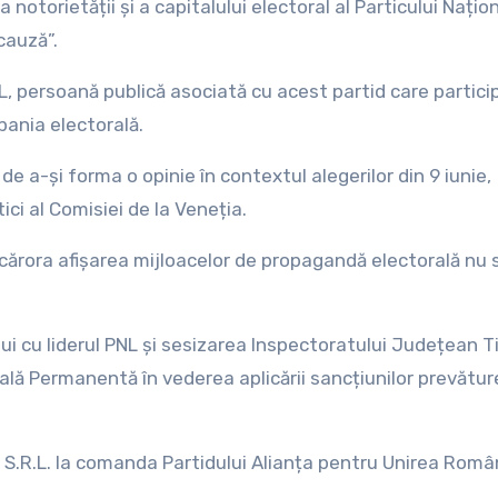
a notorietății și a capitalului electoral al Particului Națio
 cauză”.
L, persoană publică asociată cu acest partid care particip
pania electorală.
de a-și forma o opinie în contextul alegerilor din 9 iunie,
ici al Comisiei de la Veneția.
t cărora afișarea mijloacelor de propagandă electorală nu 
lui cu liderul PNL și sesizarea Inspectoratului Județean T
lă Permanentă în vederea aplicării sancțiunilor prevătur
 S.R.L. la comanda Partidului Alianța pentru Unirea Român