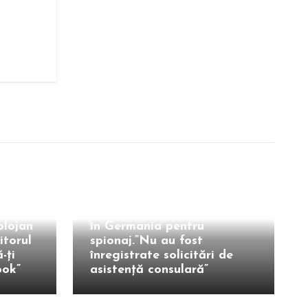
Extern
Reacția MAE în cazul
în
cetățeanului român arestat
olojan
în Germania pentru
itorul
spionaj.”Nu au fost
-ți
înregistrate solicitări de
ook”
asistenţă consulară”