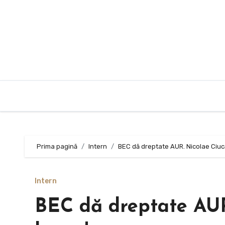
Sari
la
conținut
Prima pagină
Intern
BEC dă dreptate AUR. Nicolae Ciucă
Intern
BEC dă dreptate AUR