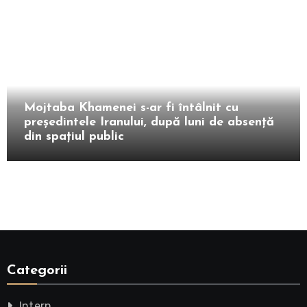
Extern
Mojtaba Khamenei s-ar fi întâlnit cu
președintele Iranului, după luni de absență
din spațiul public
Categorii
Intern