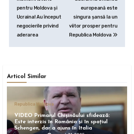
articole
pentru Moldova și
europeană este
Ucraina! Au început
singura şansă la un
negocierile privind
viitor prosper pentru
aderarea
Republica Moldova
Articol Similar
Republica Moldova
VIDEO Primarul Chișinăului sfidează:
Este interzis în România și în spațiul
Schengen, dar a ajuns în Italia