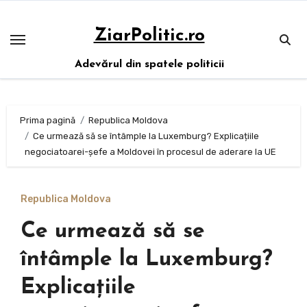
Sari
la
ZiarPolitic.ro
conținut
Adevărul din spatele politicii
Prima pagină
Republica Moldova
Ce urmează să se întâmple la Luxemburg? Explicațiile
negociatoarei-șefe a Moldovei în procesul de aderare la UE
Republica Moldova
Ce urmează să se
întâmple la Luxemburg?
Explicațiile