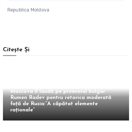
Republica Moldova
Citește Și
Extern
Moscova îl laudă pe premierul bulgar
Rumen Radev pentru retorica moderată
faţă de Rusia:”A căpătat elemente
raţionale”