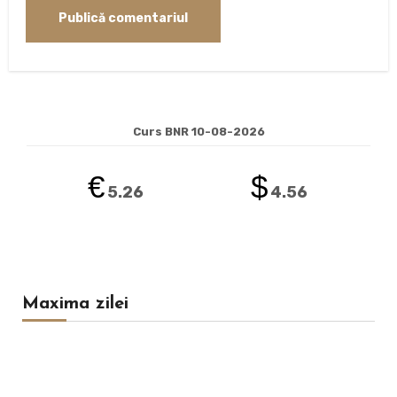
Curs BNR 10-08-2026
€
$
5.26
4.56
Maxima zilei