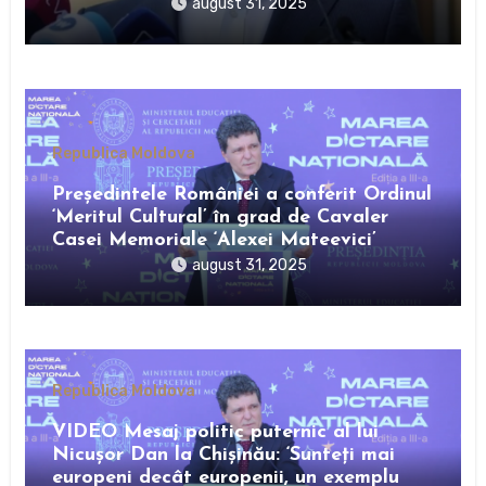
august 31, 2025
Republica Moldova
Preşedintele României a conferit Ordinul
‘Meritul Cultural’ în grad de Cavaler
Casei Memoriale ‘Alexei Mateevici’
august 31, 2025
Republica Moldova
VIDEO Mesaj politic puternic al lui
Nicușor Dan la Chișinău: ‘Sunteți mai
europeni decât europenii, un exemplu