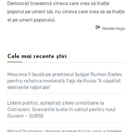
Democrat înseamnă cineva care vrea să înalțe
poporul pe umerii săi, nu cineva care vrea să se înalțe
el pe umerii poporului.
Nicolae Iorga
Cele mai recente știri
Moscova îl laudă pe premierul bulgar Rumen Radev
pentru retorica moderată faţă de Rusia:”A căpătat
elemente raţionale”
Liderii politici, așteptați zilele următoare la
Cotroceni. Scenariile luate în calcul pentru noul
Guvern – SURSE
Mitică Dragomir, despre momentul în care a înțeles