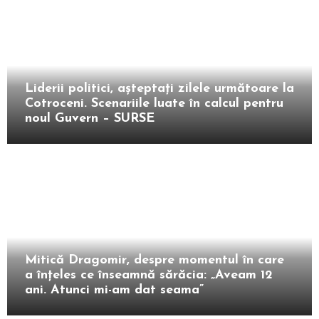
Intern
Liderii politici, așteptați zilele următoare la
Cotroceni. Scenariile luate în calcul pentru
noul Guvern – SURSE
Intern
Mitică Dragomir, despre momentul în care
a înțeles ce înseamnă sărăcia: „Aveam 12
ani. Atunci mi-am dat seama”