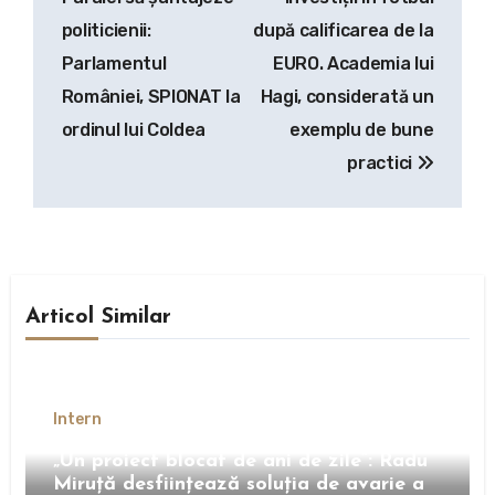
articole
politicienii:
după calificarea de la
Parlamentul
EURO. Academia lui
României, SPIONAT la
Hagi, considerată un
ordinul lui Coldea
exemplu de bune
practici
Articol Similar
Intern
„Un proiect blocat de ani de zile”: Radu
Miruță desființează soluția de avarie a