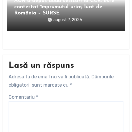
AUR a depus două sesizări la CCR: este
contestat împrumutul uriaș luat de
România – SURSE
august 7, 2026
Lasă un răspuns
Adresa ta de email nu va fi publicată.
Câmpurile
obligatorii sunt marcate cu
*
Comentariu
*