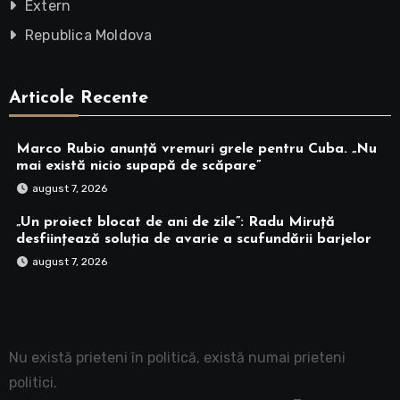
Extern
Republica Moldova
Articole Recente
Marco Rubio anunță vremuri grele pentru Cuba. „Nu
mai există nicio supapă de scăpare”
august 7, 2026
„Un proiect blocat de ani de zile”: Radu Miruță
desființează soluția de avarie a scufundării barjelor
august 7, 2026
Nu există prieteni în politică, există numai prieteni
politici.