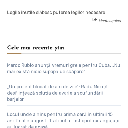
Legile inutile slăbesc puterea legilor necesare
Montesquieu
Cele mai recente știri
Marco Rubio anunță vremuri grele pentru Cuba. „Nu
mai există nicio supapă de scăpare”
„Un proiect blocat de ani de zile”: Radu Miruță
desființează soluția de avarie a scufundării
barjelor
Locul unde a nins pentru prima oară în ultimii 15
ani, în plin august. Traficul a fost oprit iar angajații
au lucrat de acasă