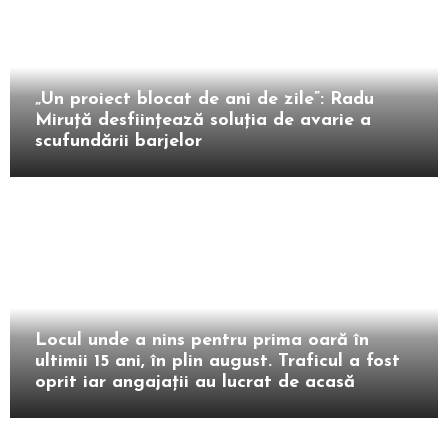
Intern
„Un proiect blocat de ani de zile”: Radu
Miruță desființează soluția de avarie a
scufundării barjelor
Extern
Locul unde a nins pentru prima oară în
ultimii 15 ani, în plin august. Traficul a fost
oprit iar angajații au lucrat de acasă