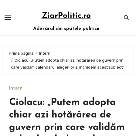
Sari
la
ZiarPolitic.ro
conținut
Adevărul din spatele politicii
Prima pagină
Intern
Ciolacu: „Putem adopta chiar azi hotărârea de guvern prin
care validăm calendarul alegerilor și închidem acest subiect”
Intern
Ciolacu: „Putem adopta
chiar azi hotărârea de
guvern prin care validăm