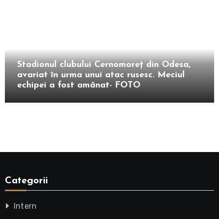
Extern
Stadionul clubului Cernomoreţ din Odesa,
avariat în urma unui atac rusesc. Meciul
echipei a fost amânat- FOTO
Categorii
Intern