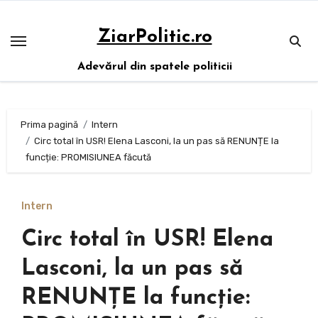
Sari
la
ZiarPolitic.ro
conținut
Adevărul din spatele politicii
Prima pagină
Intern
Circ total în USR! Elena Lasconi, la un pas să RENUNȚE la
funcție: PROMISIUNEA făcută
Intern
Circ total în USR! Elena
Lasconi, la un pas să
RENUNȚE la funcție: