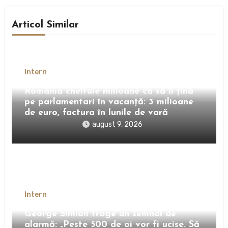
Articol Similar
Intern
România cheltuie milioane ca să îi țină
pe parlamentari în vacanță: 3 milioane
de euro, factura în lunile de vară
august 9, 2026
Intern
George Simion trage un semnal de
alarmă: „Peste 500 de oi vor fi ucise. Să