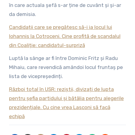
în care actuala șefă s-ar ține de cuvânt și și-ar
da demisia.
Candidații care se pregătesc să-i ia locul lui
Iohannis la Cotroceni. Cine profită de scandalul
din Coaliție: candidatul-surpriză
Luptă la sânge ar fi între Dominic Fritz și Radu
Mihaiu, care revendică amândoi locul fruntaș pe
lista de vicepreședinți.
Război total în USR: reziștii, divizați de lupta
pentru șefia partidului și bătălia pentru alegerile
prezidențiale. Cu cine vrea Lasconi să facă
echipă