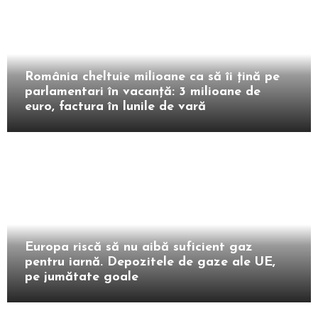
Intern
România cheltuie milioane ca să îi țină pe
parlamentari în vacanță: 3 milioane de
euro, factura în lunile de vară
Extern
Europa riscă să nu aibă suficient gaz
pentru iarnă. Depozitele de gaze ale UE,
pe jumătate goale