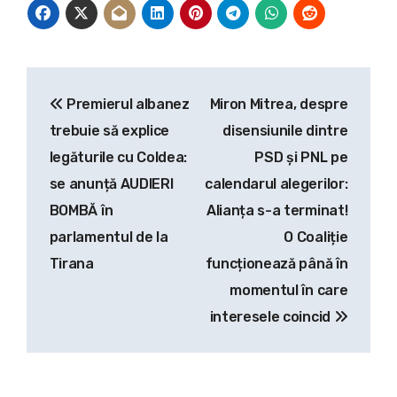
Navigare
Premierul albanez
Miron Mitrea, despre
în
trebuie să explice
disensiunile dintre
articole
legăturile cu Coldea:
PSD și PNL pe
se anunță AUDIERI
calendarul alegerilor:
BOMBĂ în
Alianța s-a terminat!
parlamentul de la
O Coaliție
Tirana
funcționează până în
momentul în care
interesele coincid