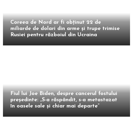
Extern
Coreea de Nord ar fi obținut 22 de
miliarde de dolari din arme și trupe trimise
Rusiei pentru războiul din Ucraina
Extern
Fiul lui Joe Biden, despre cancerul fostului
președinte: „S-a răspândit, s-a metastazat
în oasele sale și chiar mai departe”