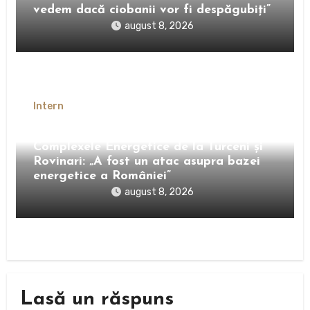
vedem dacă ciobanii vor fi despăgubiți”
august 8, 2026
Intern
Petre Roman critică închiderea
Complexele Energetice de la Turceni și
Rovinari: „A fost un atac asupra bazei
energetice a României”
august 8, 2026
Lasă un răspuns