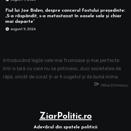
Fiul lui Joe Biden, despre cancerul fostului președinte:
„S-a răspândit, s-a metastazat în oasele sale și chiar
mai departe”
august 9, 2026
Introducând legile cele mai frumoase și mai perfecte
într-o țară cu care nu se potrivesc, duci societatea de
râpă, oricât de curat ți-ar fi cugetul și de bună inima.
Mihai Eminescu
ZiarPolitic.ro
Adevărul din spatele politicii