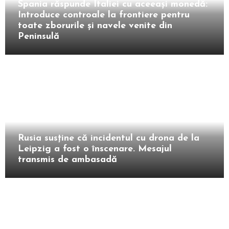
Spania răspunde Italiei cu aceeași monedă:
Introduce controale la frontiere pentru
toate zborurile și navele venite din
Peninsulă
Extern
Rusia susține că incidentul cu drona de la
Leipzig a fost o înscenare. Mesajul
transmis de ambasadă