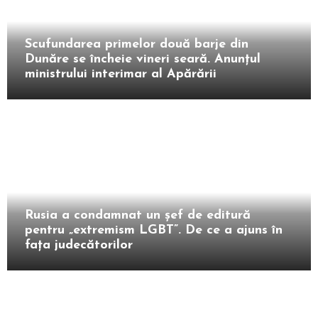
Intern
Scufundarea primelor două barje din
Dunăre se încheie vineri seară. Anunțul
ministrului interimar al Apărării
Extern
Rusia a condamnat un șef de editură
pentru „extremism LGBT”. De ce a ajuns în
fața judecătorilor