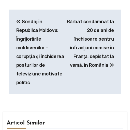
Navigare
Sondaj în
Bărbat condamnat la
în
Republica Moldova:
20 de ani de
articole
Îngrijorările
închisoare pentru
moldovenilor –
infracţiuni comise în
corupția și închiderea
Franţa, depistat la
posturilor de
vamă, în România
televiziune motivate
politic
Articol Similar