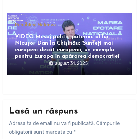
Republica Moldova
VIDEO Mesaj politic puternic al lui
Nicușor Dan la Chișinău: ‘Sunteți mai
europeni decât europenii, un exemplu
pentru Europa în apărarea democrației’
august 31, 2025
Lasă un răspuns
Adresa ta de email nu va fi publicată.
Câmpurile
obligatorii sunt marcate cu
*