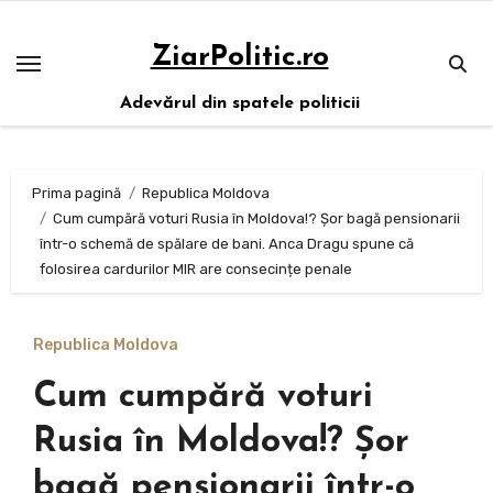
Sari
la
ZiarPolitic.ro
conținut
Adevărul din spatele politicii
Prima pagină
Republica Moldova
Cum cumpără voturi Rusia în Moldova!? Șor bagă pensionarii
într-o schemă de spălare de bani. Anca Dragu spune că
folosirea cardurilor MIR are consecințe penale
Republica Moldova
Cum cumpără voturi
Rusia în Moldova!? Șor
bagă pensionarii într-o