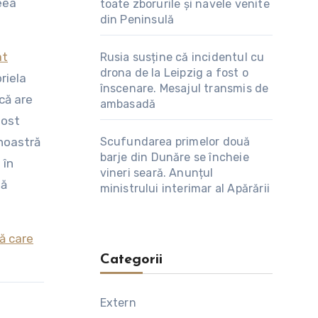
eea
toate zborurile și navele venite
din Peninsulă
at
Rusia susține că incidentul cu
drona de la Leipzig a fost o
riela
înscenare. Mesajul transmis de
 că are
ambasadă
fost
Scufundarea primelor două
noastră
barje din Dunăre se încheie
 în
vineri seară. Anunțul
să
ministrului interimar al Apărării
lă care
Categorii
Extern