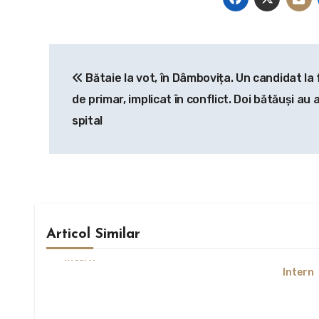
Navigare
Bătaie la vot, în Dâmbovița. Un candidat la 
în
de primar, implicat în conflict. Doi bătăuși au 
articole
spital
Articol Similar
Intern
Intern
Nicușor Dan, după decizia
Moody’s privind ratingul
Cine e
României:”Este rezultatul
atacur