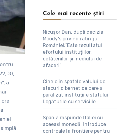
Cele mai recente știri
Nicușor Dan, după decizia
Moody’s privind ratingul
României:”Este rezultatul
efortului instituțiilor,
cetățenilor și mediului de
afaceri”
 22,00,
Cine e în spatele valului de
”, a
atacuri cibernetice care a
mai
paralizat instituțiile statului.
 orei
Legăturile cu serviciile
va
Spania răspunde Italiei cu
aniel
aceeași monedă: Introduce
„simplă
controale la frontiere pentru