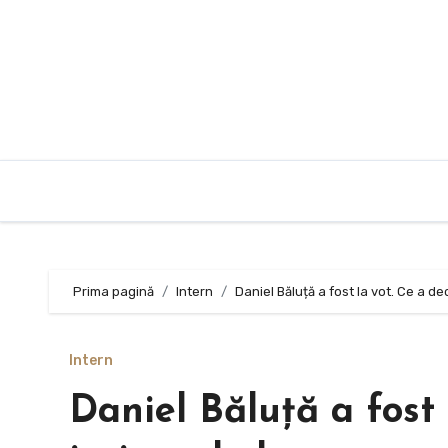
Sari
la
conținut
Prima pagină
Intern
Daniel Băluță a fost la vot. Ce a de
Intern
Daniel Băluță a fost 