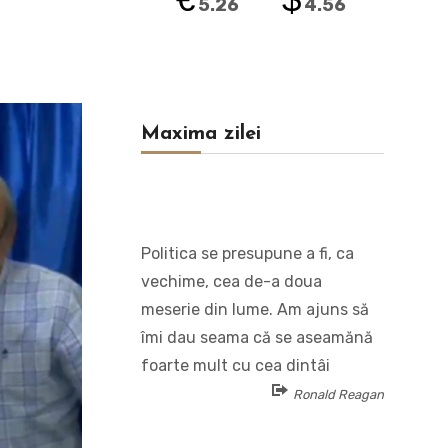
5.26
4.56
Maxima zilei
Politica se presupune a fi, ca
vechime, cea de-a doua
meserie din lume. Am ajuns să
îmi dau seama că se aseamănă
foarte mult cu cea dintâi
Ronald Reagan