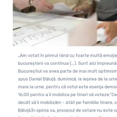
„Am votat în primul rând cu foarte multă emoţie şi cu speranţa că echipa care a făcut lucruri deosebite pentru
bucureşteni va continua (…). Sunt aici împreună 
Bucureştiul va avea parte de mai mult optimism,
spus Daniel Băluţă, duminică, la ieşirea de la u
mare la urne, pentru că votul este esenţa democra
16,00 pentru a îi mobiliza pe tineri să voteze.”C
decât să îi mobilizăm – atât pe familiile tinere,
Băluţă.În opinia sa, procesul de votare nu este c