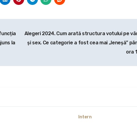
funcția
Alegeri 2024. Cum arată structura votului pe vâ
ajuns la
și sex. Ce categorie a fost cea mai „leneșă” pân
ora 
Intern
 în spatele valului de
Scufundarea primelor
i cibernetice care a
două barje din Dunăre