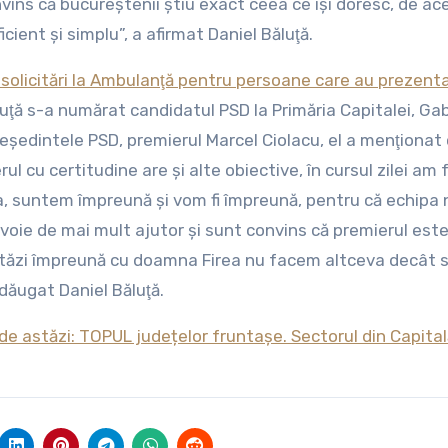
vins că bucureştenii ştiu exact ceea ce îşi doresc, de ac
cient şi simplu”, a afirmat Daniel Băluţă.
i solicitări la Ambulanţă pentru persoane care au prezent
Băluţă s-a numărat candidatul PSD la Primăria Capitalei, Gab
 preşedintele PSD, premierul Marcel Ciolacu, el a menţionat
l cu certitudine are şi alte obiective, în cursul zilei am 
, suntem împreună şi vom fi împreună, pentru că echipa 
nevoie de mai mult ajutor şi sunt convins că premierul este
astăzi împreună cu doamna Firea nu facem altceva decât 
dăugat Daniel Băluţă.
 de astăzi: TOPUL județelor fruntașe. Sectorul din Capita