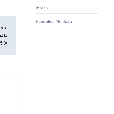
Intern
Republica Moldova
rste
ă la
15
 se