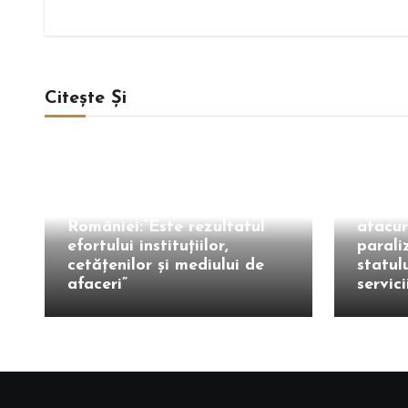
Citește Și
Intern
Intern
Nicușor Dan, după decizia
Moody’s privind ratingul
Cine e
României:”Este rezultatul
atacur
efortului instituțiilor,
paraliz
cetățenilor și mediului de
statul
afaceri”
servici