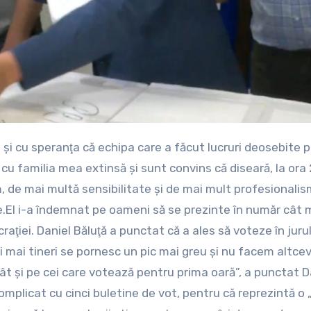
cu familia mea extinsă şi sunt convins că diseară, la ora
 de mai multă sensibilitate şi de mai mult profesionalism
rne.El i-a îndemnat pe oameni să se prezinte în număr cât 
ţiei. Daniel Băluţă a punctat că a ales să voteze în jurul
ei mai tineri se pornesc un pic mai greu şi nu facem altce
 cât şi pe cei care votează pentru prima oară”, a punctat D
omplicat cu cinci buletine de vot, pentru că reprezintă o 