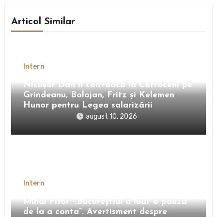
Articol Similar
Intern
Nicușor Dan îi convoacă la Cotroceni pe
Grindeanu, Bolojan, Fritz și Kelemen
Hunor pentru Legea salarizării
august 10, 2026
Intern
Mihai Fifor: „Bucureștiul a luat o pauză
de la a conta”. Avertisment despre