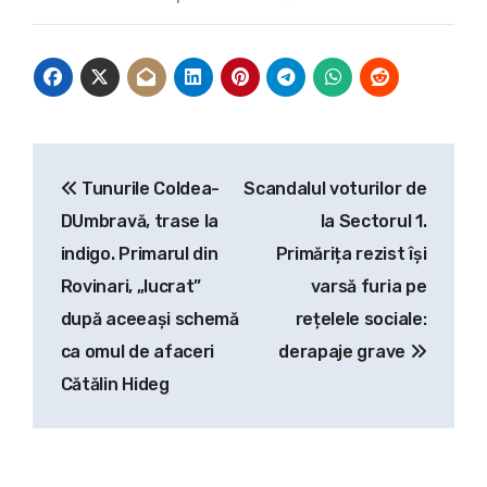
Navigare
Tunurile Coldea-
Scandalul voturilor de
în
DUmbravă, trase la
la Sectorul 1.
articole
indigo. Primarul din
Primărița rezist își
Rovinari, „lucrat”
varsă furia pe
după aceeași schemă
rețelele sociale:
ca omul de afaceri
derapaje grave
Cătălin Hideg