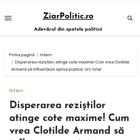
Sari
la
ZiarPolitic.ro
conținut
Adevărul din spatele politicii
Prima pagină
Intern
Disperarea reziștilor atinge cote maxime! Cum vrea Clotilde
Armand să influențeze opinia publică: circ total
Intern
Disperarea reziștilor
atinge cote maxime! Cum
vrea Clotilde Armand să