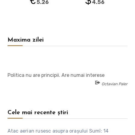
€
$
5.26
4.56
Maxima zilei
Politica nu are principii. Are numai interese
Octavian Paler
Cele mai recente știri
Atac aerian rusesc asupra orașului Sumî: 14