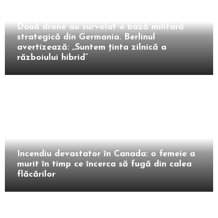
Extern
Două drone au survolat o bază militară
strategică din Germania. Berlinul
avertizează: „Suntem ținta zilnică a
războiului hibrid”
Extern
Incendiu devastator în Canada: o femeie a
murit în timp ce încerca să fugă din calea
flăcărilor