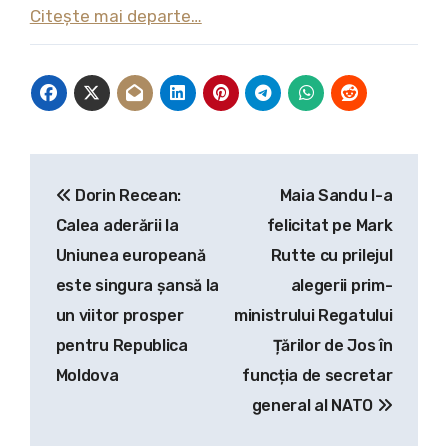
Citește mai departe…
Navigare
Dorin Recean:
Maia Sandu l-a
în
Calea aderării la
felicitat pe Mark
articole
Uniunea europeană
Rutte cu prilejul
este singura şansă la
alegerii prim-
un viitor prosper
ministrului Regatului
pentru Republica
Țărilor de Jos în
Moldova
funcția de secretar
general al NATO