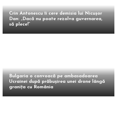
Intern
Crin Antonescu îi cere demisia lui Nicușor
Dan: „Dacă nu poate rezolva guvernarea,
să plece!”
Extern
Bulgaria o convoacă pe ambasadoarea
Ucrainei după prăbușirea unei drone lângă
granița cu România