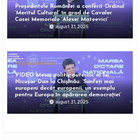
Preşedintele României a conferit Ordinul
‘Meritul Cultural’ în grad de Cavaler
Casei Memoriale ‘Alexei Mateevici’
august 31, 2025
Republica Moldova
VIDEO Mesaj politic puternic al lui
Nicușor Dan la Chișinău: ‘Sunteți mai
europeni decât europenii, un exemplu
pentru Europa în apărarea democrației’
august 31, 2025