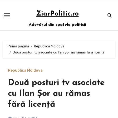
Sari
la
ZiarPolitic.ro
conținut
Adevărul din spatele politicii
Prima pagină
Republica Moldova
Două posturi tv asociate cu Ilan Şor au rămas fără licenţă
Republica Moldova
Două posturi tv asociate
cu Ilan Şor au rămas
fără licenţă