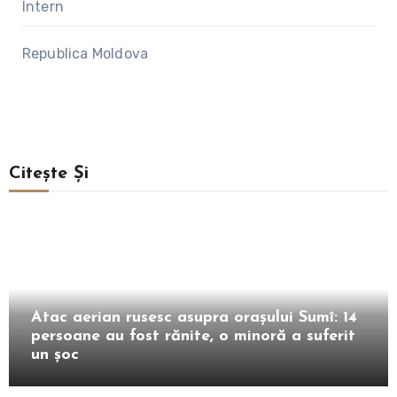
Intern
Republica Moldova
Citește Și
Extern
Atac aerian rusesc asupra orașului Sumî: 14
persoane au fost rănite, o minoră a suferit
un șoc