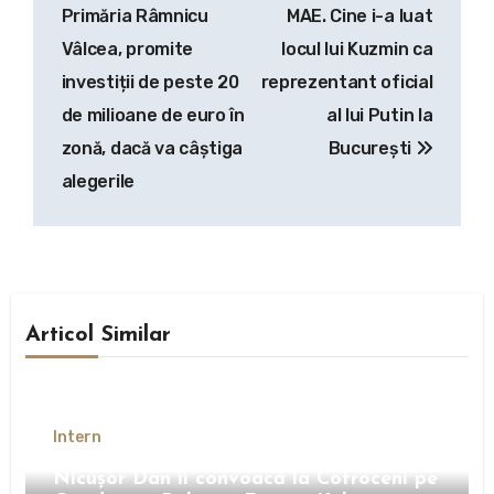
articole
Primăria Râmnicu
MAE. Cine i-a luat
Vâlcea, promite
locul lui Kuzmin ca
investiții de peste 20
reprezentant oficial
de milioane de euro în
al lui Putin la
zonă, dacă va câștiga
București
alegerile
Articol Similar
Intern
Nicușor Dan îi convoacă la Cotroceni pe