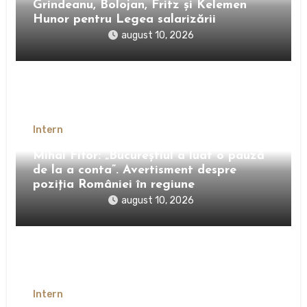
Grindeanu, Bolojan, Fritz și Kelemen
Hunor pentru Legea salarizării
august 10, 2026
Intern
Mihai Fifor: „Bucureștiul a luat o pauză
de la a conta”. Avertisment despre
poziția României în regiune
august 10, 2026
Intern