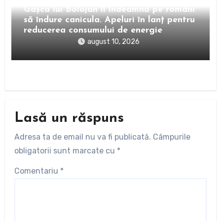
Gașca lui Bolojan îi îndeamnă pe români
să îndure canicula. Apeluri în lanț pentru
reducerea consumului de energie
august 10, 2026
Lasă un răspuns
Adresa ta de email nu va fi publicată.
Câmpurile
obligatorii sunt marcate cu
*
Comentariu
*