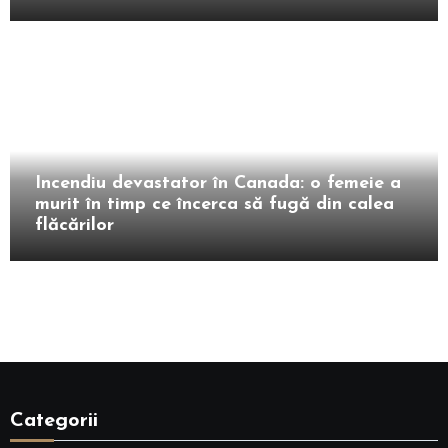
Extern
Incendiu devastator în Canada: o femeie a
murit în timp ce încerca să fugă din calea
flăcărilor
Categorii