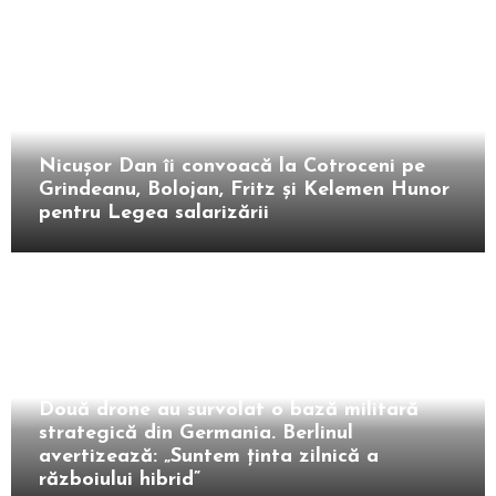
Intern
Nicușor Dan îi convoacă la Cotroceni pe
Grindeanu, Bolojan, Fritz și Kelemen Hunor
pentru Legea salarizării
Extern
Două drone au survolat o bază militară
strategică din Germania. Berlinul
avertizează: „Suntem ținta zilnică a
războiului hibrid”