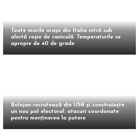
Extern
Toate marile orașe din Italia intră sub
alertă roșie de caniculă. Temperaturile se
apropie de 40 de grade
Intern
Bolojan recrutează din USR și construiește
un nou pol electoral: atacuri coordonate
pentru menținerea la putere