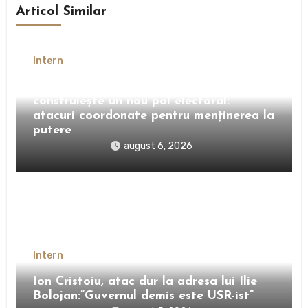
Articol Similar
Intern
Bolojan recrutează din USR și
construiește un nou pol electoral:
atacuri coordonate pentru menținerea la
putere
august 6, 2026
Intern
Ion Cristoiu, atac dur la adresa lui Ilie
Bolojan:”Guvernul demis este USR-ist”