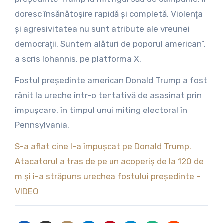
doresc însănătoşire rapidă şi completă. Violenţa
şi agresivitatea nu sunt atribute ale vreunei
democraţii. Suntem alături de poporul american”,
a scris Iohannis, pe platforma X.
Fostul preşedinte american Donald Trump a fost
rănit la ureche într-o tentativă de asasinat prin
împuşcare, în timpul unui miting electoral în
Pennsylvania.
S-a aflat cine l-a împușcat pe Donald Trump.
Atacatorul a tras de pe un acoperiș de la 120 de
m și i-a străpuns urechea fostului președinte –
VIDEO