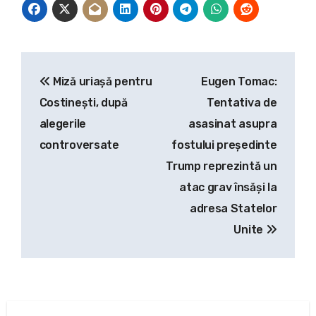
Navigare
Miză uriașă pentru
Eugen Tomac:
în
Costinești, după
Tentativa de
articole
alegerile
asasinat asupra
controversate
fostului președinte
Trump reprezintă un
atac grav însăși la
adresa Statelor
Unite