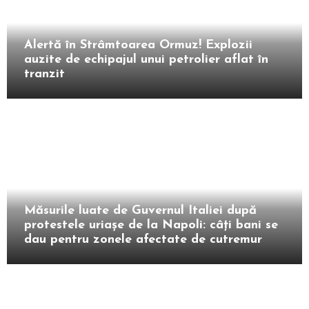
Extern
Alertă în Strâmtoarea Ormuz! Explozii
auzite de echipajul unui petrolier aflat în
tranzit
Extern
Măsurile luate de Guvernul Italiei după
protestele uriașe de la Napoli: câți bani se
dau pentru zonele afectate de cutremur