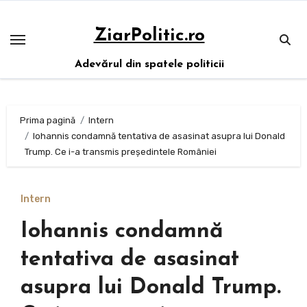
Sari
la
ZiarPolitic.ro
conținut
Adevărul din spatele politicii
Prima pagină
Intern
Iohannis condamnă tentativa de asasinat asupra lui Donald
Trump. Ce i-a transmis președintele României
Intern
Iohannis condamnă
tentativa de asasinat
asupra lui Donald Trump.