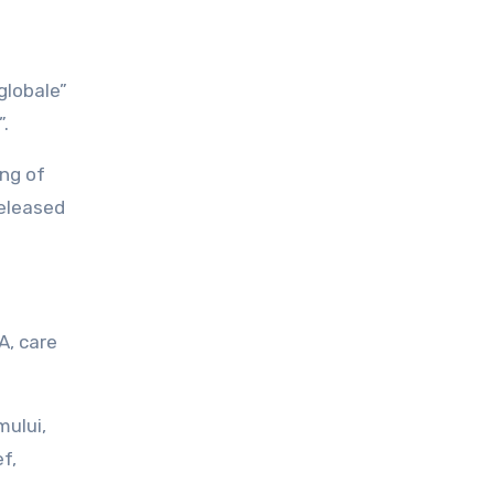
globale”
”.
ng of
released
A, care
mului,
f,