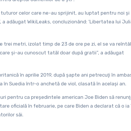
tuturor celor care ne-au sprijinit, au luptat pentru noi şi
”, a adăugat WikiLeaks, concluzionând: ‘Libertatea lui Jul
 trei metri, izolat timp de 23 de ore pe zi, el se va reîntâl
or, care şi-au cunoscut tatăl doar după gratii”, a adăugat
ritanică în aprilie 2019, după şapte ani petrecuţi în amb
în Suedia într-o anchetă de viol, clasată în acelaşi an.
eluri pentru ca preşedintele american Joe Biden să renunţ
tare oficială în februarie, pe care Biden a declarat că o ia 
orilor săi.