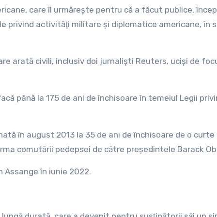
mericane, care îl urmăreşte pentru că a făcut publice, înce
rivind activităţi militare şi diplomatice americane, în s
arată civili, inclusiv doi jurnalişti Reuters, ucişi de foc
acă până la 175 de ani de închisoare în temeiul Legii priv
tă în august 2013 la 35 de ani de închisoare de o curte
n urma comutării pedepsei de către preşedintele Barack O
n Assange în iunie 2022.
 lungă durată, care a devenit pentru susţinătorii săi un si