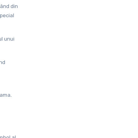
pând din
pecial
ul unui
ind
bama.
mbol al