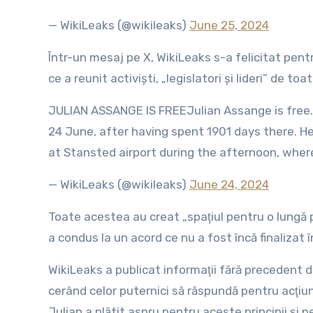
— WikiLeaks (@wikileaks)
June 25, 2024
Într-un mesaj pe X, WikiLeaks s-a felicitat pent
ce a reunit activişti, „legislatori şi lideri” de toa
JULIAN ASSANGE IS FREEJulian Assange is free.
24 June, after having spent 1901 days there. H
at Stansted airport during the afternoon, whe
— WikiLeaks (@wikileaks)
June 24, 2024
Toate acestea au creat „spaţiul pentru o lungă 
a condus la un acord ce nu a fost încă finalizat î
WikiLeaks a publicat informaţii fără precedent 
cerând celor puternici să răspundă pentru acţiuni
Julian a plătit aspru pentru aceste principii şi p