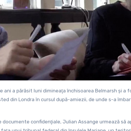
nsted din Londra în cursul după-amiezii, de unde s-a îmba
de documente confidenţiale, Julian Assange urmează să a
faţa unui tribunal federal din Insulele Mariane, un teritor