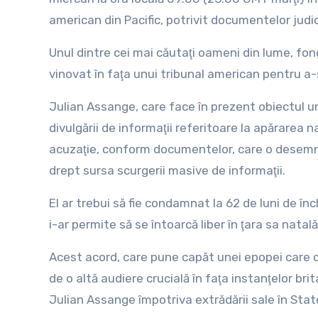
american din Pacific, potrivit documentelor judic
Unul dintre cei mai căutaţi oameni din lume, fo
vinovat în faţa unui tribunal american pentru a-ş
Julian Assange, care face în prezent obiectul un
divulgării de informaţii referitoare la apărarea 
acuzaţie, conform documentelor, care o desemn
drept sursa scurgerii masive de informaţii.
El ar trebui să fie condamnat la 62 de luni de în
i-ar permite să se întoarcă liber în ţara sa natală
Acest acord, care pune capăt unei epopei care 
de o altă audiere crucială în faţa instanţelor brit
Julian Assange împotriva extrădării sale în Stat