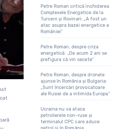
Petre Roman critică închiderea
Complexele Energetice de la
Turceni și Rovinari: „A fost un
atac asupra bazei energetice a
României”
Petre Roman, despre criza
energetică: „De acum 2 ani se
prefigura că vin secete”
Petre Roman, despre dronele
ajunse în România și Bulgaria:
„Sunt încercări provocatoare
ale Rusiei de a intimida Europa”
rcat
Ucraina nu va ataca
petrolierele non-ruse și
pară
terminalul CPC care aduce
petrol și în România
iu