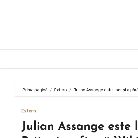
Sari
la
conținut
Prima pagină
Extern
Julian Assange este liber şi a păr
Extern
Julian Assange este 