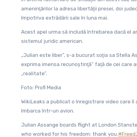
ameninţărilor la adresa libertăţii presei, doi jud
împotriva extrădării sale în luna mai.
Acest apel urma să includă întrebarea dacă el ar 
sistemul juridic american.
„Julian este liber”, s-a bucurat soţia sa Stella 
exprima imensa recunoştinţă” faţă de cei care au
„realitate”.
Foto: Profi Media
WikiLeaks a publicat o înregistrare video care î
îmbarca într-un avion.
Julian Assange boards flight at London Stanste
who worked for his freedom: thank you.
#Freed