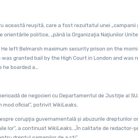
ru această reuşită, care a fost rezultatul unei „campanii 
te orientările politice, „până la Organizaţia Naţiunilor Unite
 He left Belmarsh maximum security prison on the morni
e was granted bail by the High Court in London and was 
re he boarded a…
perioadă de negocieri cu Departamentul de Justiţie al SU
n mod oficial”, potrivit WikiLeaks.
despre corupţia guvernamentală şi abuzurile drepturilor o
le lor”, a continuat WikiLeaks. „În calitate de redactor-şe
entru dreptul oamenilor de a şti”.