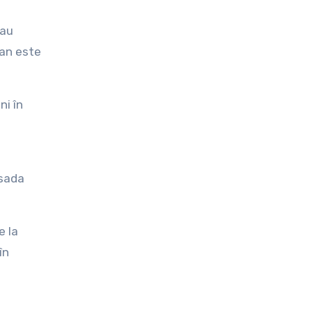
 au
ian este
ni în
asada
e la
în