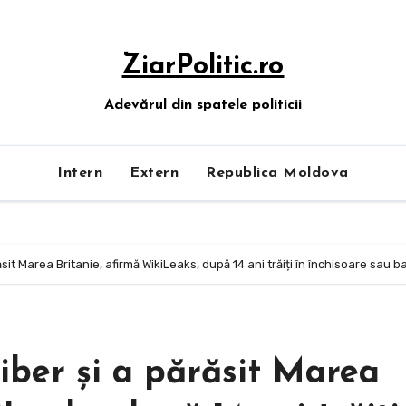
ZiarPolitic.ro
Adevărul din spatele politicii
Intern
Extern
Republica Moldova
ăsit Marea Britanie, afirmă WikiLeaks, după 14 ani trăiți în închisoare sa
liber şi a părăsit Marea