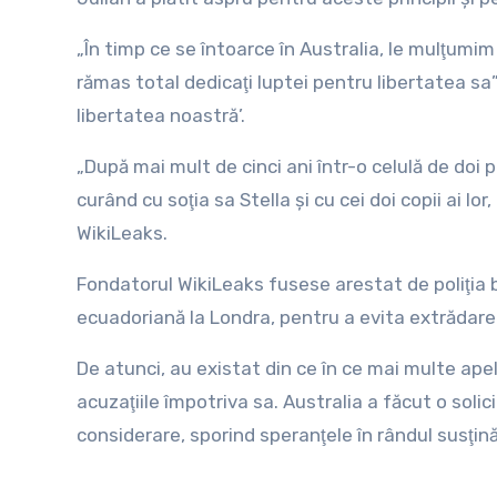
„În timp ce se întoarce în Australia, le mulţumim 
rămas total dedicaţi luptei pentru libertatea sa
libertatea noastră’.
„După mai mult de cinci ani într-o celulă de doi pe
curând cu soţia sa Stella şi cu cei doi copii ai l
WikiLeaks.
Fondatorul WikiLeaks fusese arestat de poliţia b
ecuadoriană la Londra, pentru a evita extrădarea 
De atunci, au existat din ce în ce mai multe ap
acuzaţiile împotriva sa. Australia a făcut o solici
considerare, sporind speranţele în rândul susţinăt