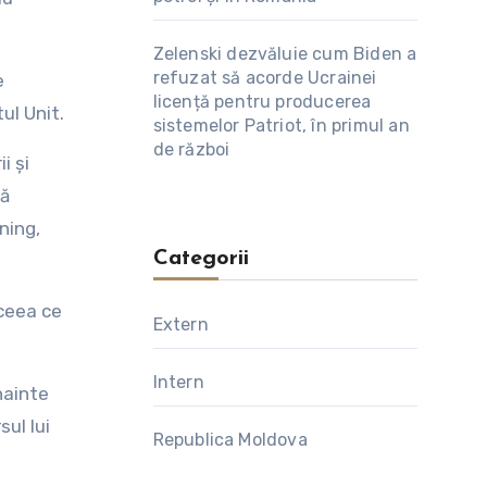
Zelenski dezvăluie cum Biden a
refuzat să acorde Ucrainei
e
licență pentru producerea
ul Unit.
sistemelor Patriot, în primul an
de război
i şi
tă
ning,
Categorii
 ceea ce
Extern
Intern
nainte
sul lui
Republica Moldova