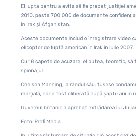
El lupta pentru a evita să fie predat justiţiei a
2010, peste 700 000 de documente confidenţiale p
în Irak şi Afganistan.
Aceste documente includ o înregistrare video care 
elicopter de luptă american în Irak în iulie 2007.
Cu 18 capete de acuzare, el putea, teoretic, să f
spionajul.
Chelsea Manning, la rândul său, fusese condamna
marţială, dar a fost eliberată după şapte ani î
Guvernul britanic a aprobat extrădarea lui Julia
Foto: Profi Media
În ultima răsturnare de situaţie din acest caz de