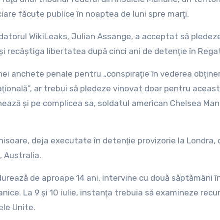
iare făcute publice în noaptea de luni spre marţi.
ndatorul WikiLeaks, Julian Assange, a acceptat să pledez
i recâştiga libertatea după cinci ani de detenţie în Regat
ei anchete penale pentru „conspiraţie în vederea obţineri
naţională”, ar trebui să pledeze vinovat doar pentru aceas
ează şi pe complicea sa, soldatul american Chelsea Man
chisoare, deja executate în detenţie provizorie la Londra,
, Australia.
durează de aproape 14 ani, intervine cu două săptămâni î
anice. La 9 şi 10 iulie, instanţa trebuia să examineze recur
ele Unite.