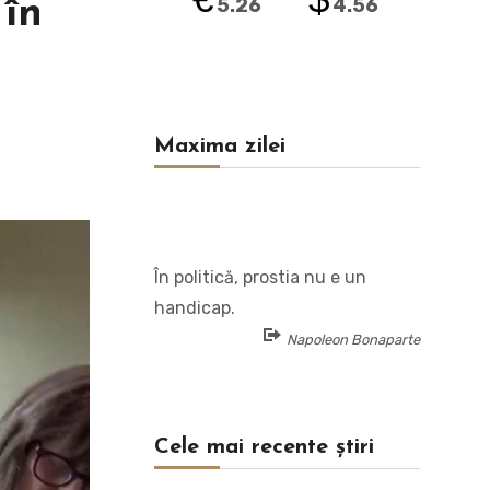
 în
5.26
4.56
Maxima zilei
În politică, prostia nu e un
handicap.
Napoleon Bonaparte
Cele mai recente știri