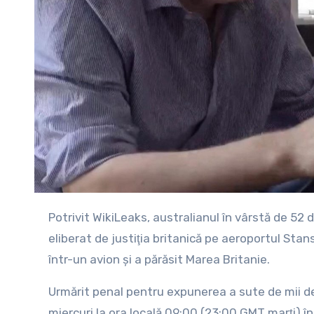
Potrivit WikiLeaks, australianul în vârstă de 52 de ani a părăsit luni dimineaţa închisoarea Belmarsh şi a fost
eliberat de justiţia britanică pe aeroportul Sta
într-un avion şi a părăsit Marea Britanie.
Urmărit penal pentru expunerea a sute de mii 
miercuri la ora locală 09:00 (23:00 GMT marţi) în 