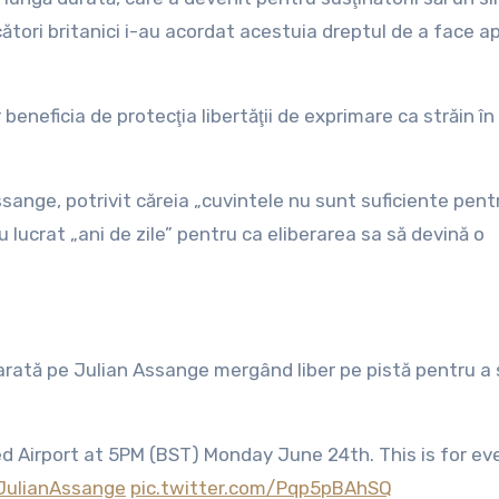
ecători britanici i-au acordat acestuia dreptul de a face a
beneficia de protecţia libertăţii de exprimare ca străin în
Assange, potrivit căreia „cuvintele nu sunt suficiente pent
 lucrat „ani de zile” pentru ca eliberarea sa să devină o
l arată pe Julian Assange mergând liber pe pistă pentru a
d Airport at 5PM (BST) Monday June 24th. This is for ev
JulianAssange
pic.twitter.com/Pqp5pBAhSQ