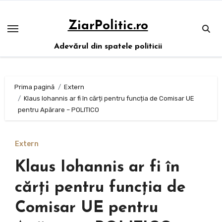
Sari
la
ZiarPolitic.ro
conținut
Adevărul din spatele politicii
Prima pagină
Extern
Klaus Iohannis ar fi în cărți pentru funcția de Comisar UE
pentru Apărare – POLITICO
Extern
Klaus Iohannis ar fi în
cărți pentru funcția de
Comisar UE pentru