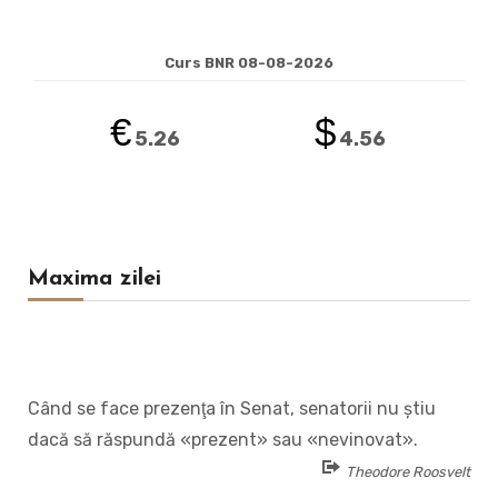
Curs BNR 08-08-2026
€
$
5.26
4.56
Maxima zilei
Când se face prezenţa în Senat, senatorii nu ştiu
dacă să răspundă «prezent» sau «nevinovat».
Theodore Roosvelt