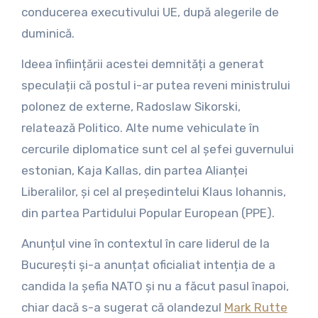
conducerea executivului UE, după alegerile de
duminică.
Ideea înființării acestei demnități a generat
speculații că postul i-ar putea reveni ministrului
polonez de externe, Radoslaw Sikorski,
relatează Politico. Alte nume vehiculate în
cercurile diplomatice sunt cel al șefei guvernului
estonian, Kaja Kallas, din partea Alianței
Liberalilor, și cel al președintelui Klaus Iohannis,
din partea Partidului Popular European (PPE).
Anunțul vine în contextul în care liderul de la
București și-a anunțat oficialiat intenția de a
candida la șefia NATO și nu a făcut pasul înapoi,
chiar dacă s-a sugerat că olandezul
Mark Rutte