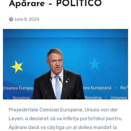
Apărare – POLITICO
iunie 8, 2024
Președintele Comisiei Europene, Ursula von der
Leyen, a declarat că va înființa portofoliul pentru
Apărare dacă va câștiga un al doilea mandat la