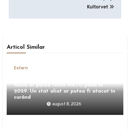
Kultorvet
Articol Similar
Extern
Serviciile americane avertizează că
Rusia ar putea testa NATO până în
2029. Un stat aliat ar putea fi atacat în
curând
august 8, 2026