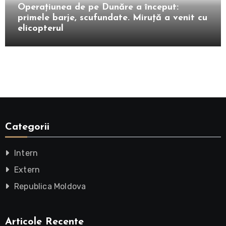
Operațiunea de pe Dunăre a început:
primele barje, scufundate. Miruță a venit cu
elicopterul
Categorii
Intern
Extern
Republica Moldova
Articole Recente