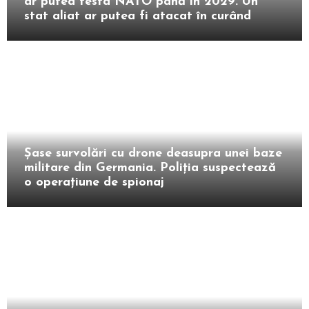
ar putea testa NATO până în 2029. Un
stat aliat ar putea fi atacat în curând
Extern
Șase survolări cu drone deasupra unei baze
militare din Germania. Poliția suspectează
o operațiune de spionaj
Intern