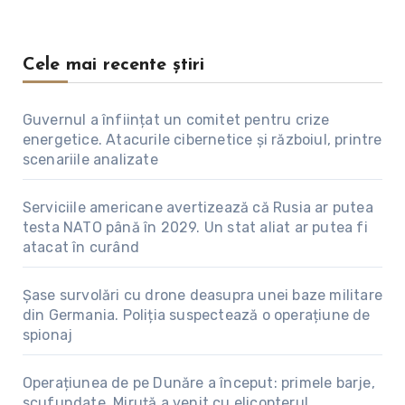
Cele mai recente știri
Guvernul a înființat un comitet pentru crize
energetice. Atacurile cibernetice și războiul, printre
scenariile analizate
Serviciile americane avertizează că Rusia ar putea
testa NATO până în 2029. Un stat aliat ar putea fi
atacat în curând
Șase survolări cu drone deasupra unei baze militare
din Germania. Poliția suspectează o operațiune de
spionaj
Operațiunea de pe Dunăre a început: primele barje,
scufundate. Miruță a venit cu elicopterul