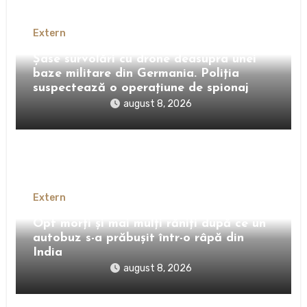
Extern
Șase survolări cu drone deasupra unei
baze militare din Germania. Poliția
suspectează o operațiune de spionaj
august 8, 2026
Extern
Opt morți și mai mulți răniți după ce un
autobuz s-a prăbușit într-o râpă din
India
august 8, 2026