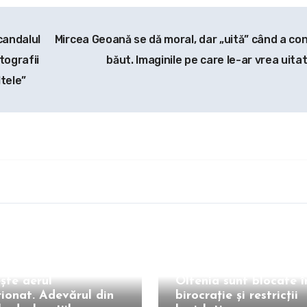
candalul
Mircea Geoană se dă moral, dar „uită” când a co
tografii
băut. Imaginile pe care le-ar vrea uita
ltele”
Intern
Petrișor Peiu (AUR) cr
gestionarea crizei
an a spus că stinge
energetice: Proiectele
le acasă și nu
la Complexul Energeti
ște aerul
Oltenia sunt blocate î
ționat. Adevărul din
birocrație și restricții