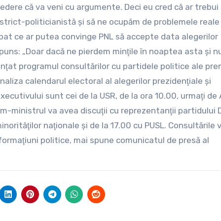
redere că va veni cu argumente. Deci eu cred că ar trebui
trict-politicianistă şi să ne ocupăm de problemele reale
bat ce ar putea convinge PNL să accepte data alegerilor
spuns: „Doar dacă ne pierdem minţile în noaptea asta şi 
nţat programul consultărilor cu partidele politice ale pre
inaliza calendarul electoral al alegerilor prezidenţiale şi
ecutivului sunt cei de la USR, de la ora 10.00, urmaţi de
im-ministrul va avea discuţii cu reprezentanţii partidului 
norităţilor naţionale şi de la 17.00 cu PUSL. Consultările 
r formaţiuni politice, mai spune comunicatul de presă al