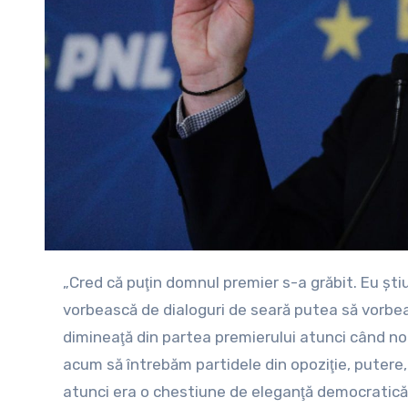
„Cred că puţin domnul premier s-a grăbit. Eu ştiu că consultările sunt realizate de către preşedinte. Putea să
vorbească de dialoguri de seară putea să vorbe
dimineaţă din partea premierului atunci când n
acum să întrebăm partidele din opoziţie, putere, 
atunci era o chestiune de eleganţă democratică 