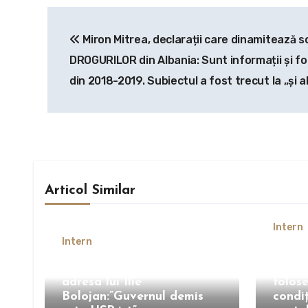
Navigare
Miron Mitrea, declarații care dinamitează s
în
DROGURILOR din Albania: Sunt informații și fo
articole
din 2018-2019. Subiectul a fost trecut la „și a
Articol Similar
Intern
Intern
Boloj
Ion Cristoiu, atac dur la
lumini
adresa lui Ilie
folose
Bolojan:”Guvernul demis
condi