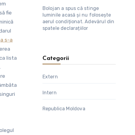
nem
Bolojan a spus că stinge
ă fie
luminile acasă și nu folosește
aerul condiționat. Adevărul din
minică
spatele declarațiilor
darul
ța s-a
gerea
ca lista
Categorii
,
are
Extern
Sâmbăta
Intern
singuri
Republica Moldova
olegul