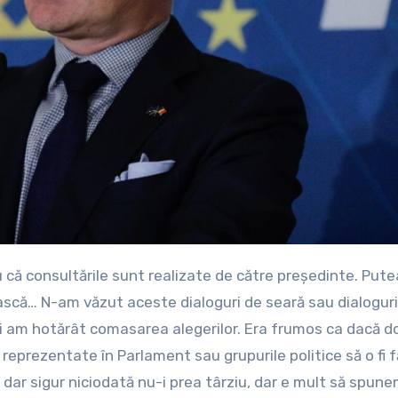
ască… N-am văzut aceste dialoguri de seară sau dialoguri
oi am hotărât comasarea alegerilor. Era frumos ca dacă d
reprezentate în Parlament sau grupurile politice să o fi f
dar sigur niciodată nu-i prea târziu, dar e mult să spun