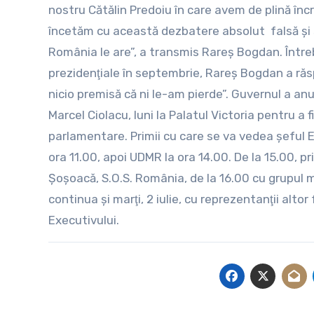
nostru Cătălin Predoiu în care avem de plină înc
încetăm cu această dezbatere absolut falsă şi s
România le are”, a transmis Rareş Bogdan. Între
prezidenţiale în septembrie, Rareş Bogdan a ră
nicio premisă că ni le-am pierde”. Guvernul a anu
Marcel Ciolacu, luni la Palatul Victoria pentru a f
parlamentare. Primii cu care se va vedea şeful Ex
ora 11.00, apoi UDMR la ora 14.00. De la 15.00, pr
Şoşoacă, S.O.S. România, de la 16.00 cu grupul mi
continua şi marţi, 2 iulie, cu reprezentanţii alto
Executivului.