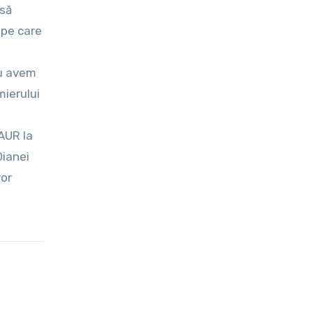
 să
 pe care
nu avem
mierului
 AUR la
Dianei
vor