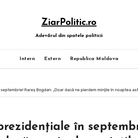
ZiarPolitic.ro
Adevărul din spatele politicii
Intern
Extern
Republica Moldova
 în septembrie! Rareș Bogdan: „Doar dacă ne pierdem minţile în noaptea as
prezidențiale în septembr