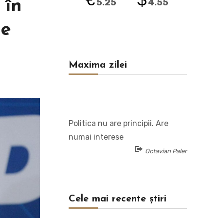
 în
5.25
4.55
de
Maxima zilei
Politica nu are principii. Are
numai interese
Octavian Paler
Cele mai recente știri