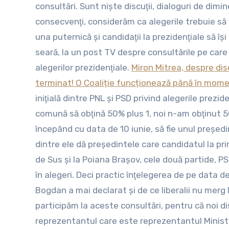
consultări. Sunt nişte discuţii, dialoguri de dim
consecvenţi, considerăm ca alegerile trebuie să 
una puternică şi candidaţii la prezidenţiale să î
seară, la un post TV despre consultările pe care 
alegerilor prezidenţiale.
Miron Mitrea, despre dis
terminat! O Coaliție funcționează până în momen
iniţială dintre PNL şi PSD privind alegerile prezi
comună să obţină 50% plus 1, noi n-am obţinut 5
începând cu data de 10 iunie, să fie unul preşe
dintre ele dă preşedintele care candidatul la p
de Sus şi la Poiana Braşov, cele două partide, PSD
în alegeri. Deci practic înţelegerea de pe data d
Bogdan a mai declarat şi de ce liberalii nu merg 
participăm la aceste consultări, pentru că noi di
reprezentantul care este reprezentantul Ministeru