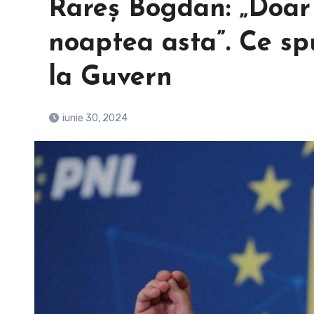
Rareș Bogdan: „Doar
noaptea asta”. Ce sp
la Guvern
iunie 30, 2024