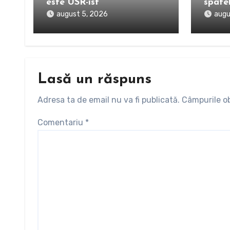
este USR-ist”
spatel
august 5, 2026
augu
Lasă un răspuns
Adresa ta de email nu va fi publicată.
Câmpurile ob
Comentariu
*