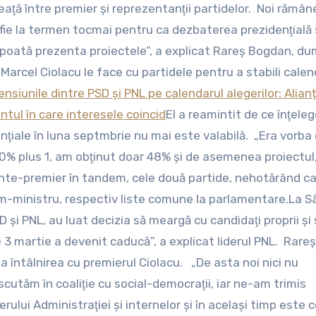
ineaţă între premier şi reprezentanţii partidelor. Noi rămâ
fie la termen tocmai pentru ca dezbaterea prezidenţială s
şi poată prezenta proiectele”, a explicat Rareş Bogdan, du
Marcel Ciolacu le face cu partidele pentru a stabili calen
ensiunile dintre PSD și PNL pe calendarul alegerilor: Alian
tul în care interesele coincid
El a reamintit de ce înţele
denţiale în luna septmbrie nu mai este valabilă. „Era vorba 
0% plus 1, am obţinut doar 48% şi de asemenea proiectul
dinte-premier în tandem, cele două partide, nehotărând c
rim-ministru, respectiv liste comune la parlamentare.La 
 şi PNL, au luat decizia să meargă cu candidaţi proprii şi 
e 3 martie a devenit caducă”, a explicat liderul PNL. Rareş
la întâlnirea cu premierul Ciolacu. „De asta noi nici nu
scutăm în coaliţie cu social-democraţii, iar ne-am trimis
lui Administraţiei şi internelor şi în acelaşi timp este c