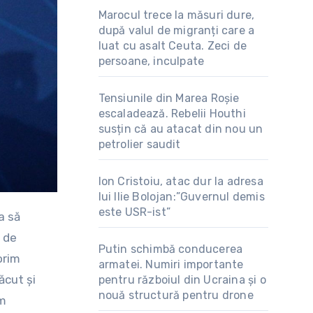
Marocul trece la măsuri dure,
după valul de migranți care a
luat cu asalt Ceuta. Zeci de
persoane, inculpate
Tensiunile din Marea Roșie
escaladează. Rebelii Houthi
susțin că au atacat din nou un
petrolier saudit
Ion Cristoiu, atac dur la adresa
lui Ilie Bolojan:”Guvernul demis
este USR-ist”
 de
Putin schimbă conducerea
orim
armatei. Numiri importante
ăcut şi
pentru războiul din Ucraina și o
nouă structură pentru drone
em