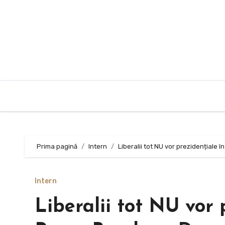
Sari
la
conținut
Prima pagină
Intern
Liberalii tot NU vor prezidențiale
Intern
Liberalii tot NU vor 