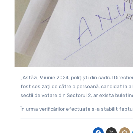
„Astăzi, 9 iunie 2024, polițiști din cadrul Direcției Generale de Poliție a Municipiului București – Secția 7 Poliție au
fost sesizați de către o persoană, candidat la aleg
secții de votare din Sectorul 2, ar exista buleti
În urma verificărilor efectuate s-a stabilit fapt