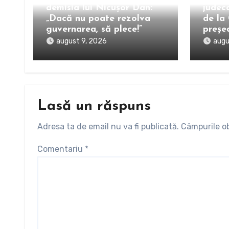
demisia lui Nicușor Dan:
judec
„Dacă nu poate rezolva
de la 
guvernarea, să plece!”
președ
august 9, 2026
augu
Lasă un răspuns
Adresa ta de email nu va fi publicată.
Câmpurile ob
Comentariu
*