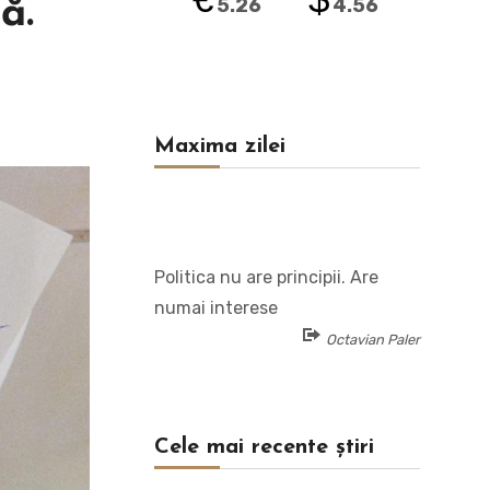
ă.
5.26
4.56
Maxima zilei
Politica nu are principii. Are
numai interese
Octavian Paler
Cele mai recente știri