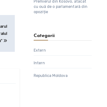
Premierul din Kosovo, atacat
cu ouă de o parlamentară din
opoziție
arul
alul
Categorii
u”
Extern
Intern
Republica Moldova
 a