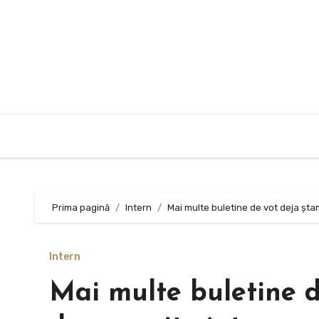
Sari
la
conținut
Prima pagină
Intern
Mai multe buletine de vot deja ștamp
Intern
Mai multe buletine d