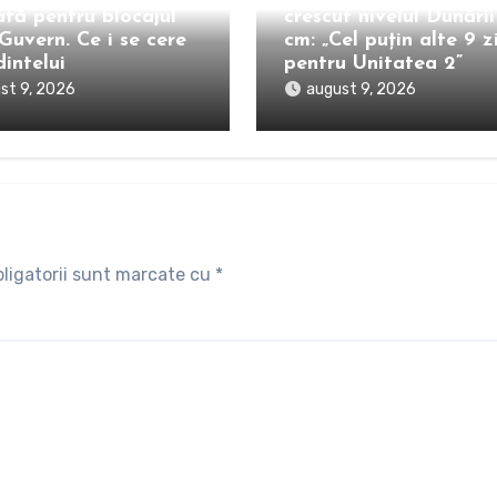
ată pentru blocajul
crescut nivelul Dunării
Guvern. Ce i se cere
cm: „Cel puțin alte 9 z
intelui
pentru Unitatea 2”
st 9, 2026
august 9, 2026
ligatorii sunt marcate cu
*