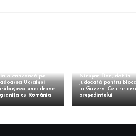
Intern
ia o convoacă pe
Nicușor Dan, dat în
adoarea Ucrainei
judecată pentru bloca
răbușirea unei drone
la Guvern. Ce i se cer
granița cu România
președintelui