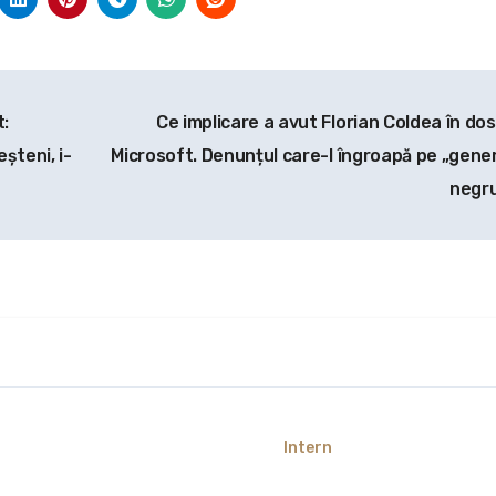
:
Ce implicare a avut Florian Coldea în dos
șteni, i-
Microsoft. Denunțul care-l îngroapă pe „gener
negr
Intern
or Dan, dat în
Radu Miruță, după ce