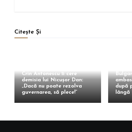
Citește Și
Intern
Extern
Crin Antonescu îi cere
Bulgar
demisia lui Nicușor Dan:
ambas
„Dacă nu poate rezolva
după p
guvernarea, să plece!”
lângă 