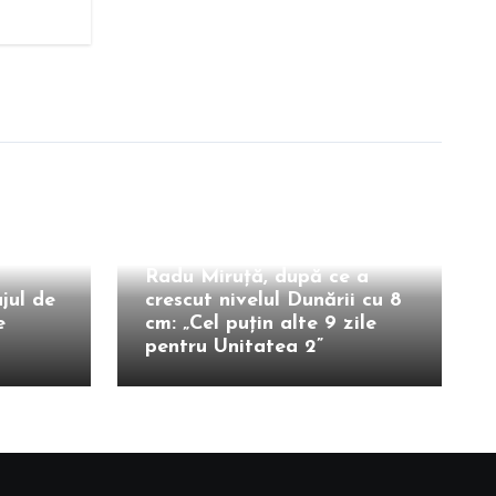
Intern
Radu Miruță, după ce a
jul de
crescut nivelul Dunării cu 8
e
cm: „Cel puțin alte 9 zile
pentru Unitatea 2”