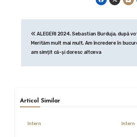
Navigare
ALEGERI 2024. Sebastian Burduja, după vot
în
Merităm mult mai mult. Am încredere în bucure
articole
am simțit că-și doresc altceva
Articol Similar
Intern
Intern
Crin Antonescu îi cere
Nicuș