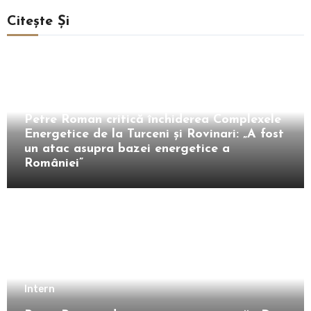
Citește Și
Intern
Petre Roman critică închiderea Complexele
Energetice de la Turceni și Rovinari: „A fost
un atac asupra bazei energetice a
României”
Intern