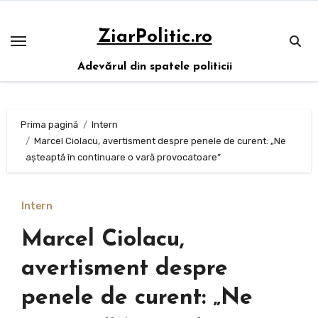
Sari
la
ZiarPolitic.ro
conținut
Adevărul din spatele politicii
Prima pagină
Intern
Marcel Ciolacu, avertisment despre penele de curent: „Ne
așteaptă în continuare o vară provocatoare”
Intern
Marcel Ciolacu,
avertisment despre
penele de curent: „Ne