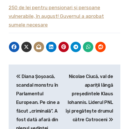
250 de lei pentru pensionari și persoane
vulnerabile, în august! Guvernul a aprobat
sumele necesare
Navigare
Diana Șoșoacă,
Nicolae Ciucă, val de
în
scandal monstru în
apariții lângă
articole
Parlamentul
președintele Klaus
European. Pe cine a
Iohannis. Liderul PNL
făcut „criminală”. A
își pregătește drumul
fost dată afară din
către Cotroceni
plenul ședinței