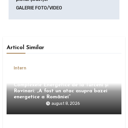
GALERIE FOTO/VIDEO
Articol Similar
Intern
Petre Roman critică închiderea
Complexele Energetice de la Turceni și
Rovinari: „A fost un atac asupra bazei
energetice a României”
august 8, 2026