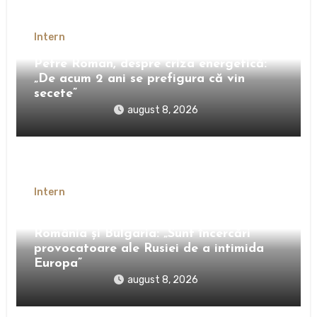
Intern
Petre Roman, despre criza energetică:
„De acum 2 ani se prefigura că vin
secete”
august 8, 2026
Intern
Petre Roman, despre dronele ajunse în
România și Bulgaria: „Sunt încercări
provocatoare ale Rusiei de a intimida
Europa”
august 8, 2026