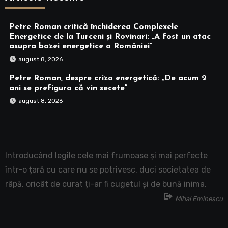
Petre Roman critică închiderea Complexele
Energetice de la Turceni și Rovinari: „A fost un atac
asupra bazei energetice a României”
august 8, 2026
Petre Roman, despre criza energetică: „De acum 2
ani se prefigura că vin secete”
august 8, 2026
Introducând legile cele mai frumoase și mai perfecte
într-o țară cu care nu se potrivesc, duci societatea de
râpă, oricât de curat ți-ar fi cugetul și de bună inima.
Mihai Eminescu