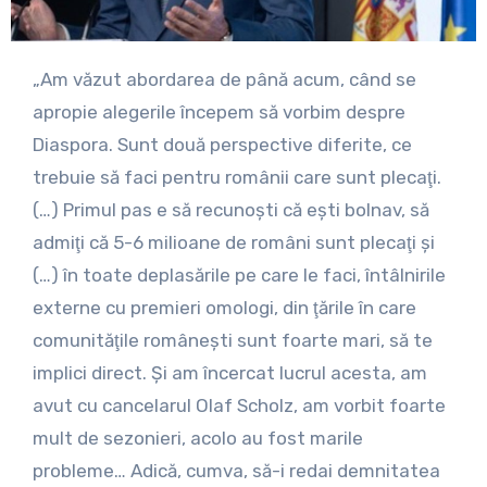
„Am văzut abordarea de până acum, când se
apropie alegerile începem să vorbim despre
Diaspora. Sunt două perspective diferite, ce
trebuie să faci pentru românii care sunt plecaţi.
(…) Primul pas e să recunoşti că eşti bolnav, să
admiţi că 5-6 milioane de români sunt plecaţi şi
(…) în toate deplasările pe care le faci, întâlnirile
externe cu premieri omologi, din ţările în care
comunităţile româneşti sunt foarte mari, să te
implici direct. Şi am încercat lucrul acesta, am
avut cu cancelarul Olaf Scholz, am vorbit foarte
mult de sezonieri, acolo au fost marile
probleme… Adică, cumva, să-i redai demnitatea