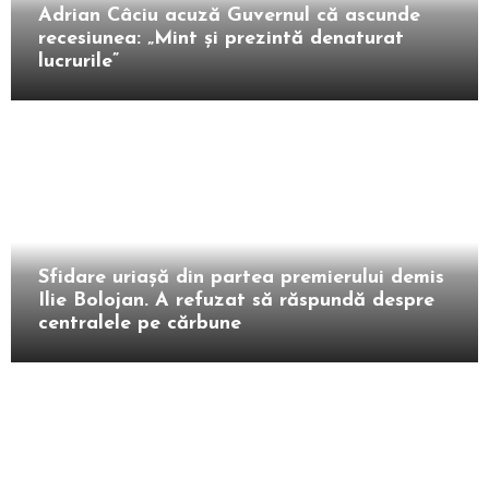
Adrian Câciu acuză Guvernul că ascunde
recesiunea: „Mint și prezintă denaturat
lucrurile”
Intern
Sfidare uriașă din partea premierului demis
Ilie Bolojan. A refuzat să răspundă despre
centralele pe cărbune