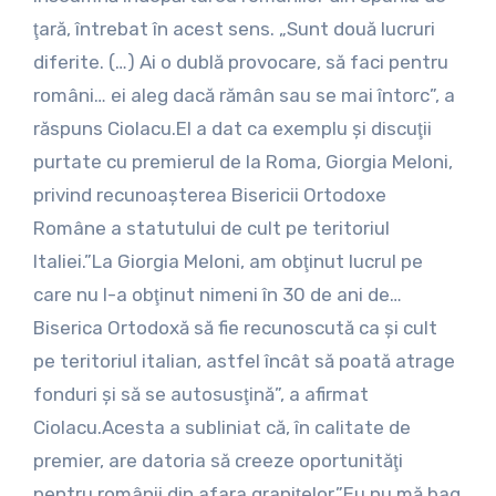
ţară, întrebat în acest sens. „Sunt două lucruri
diferite. (…) Ai o dublă provocare, să faci pentru
români… ei aleg dacă rămân sau se mai întorc”, a
răspuns Ciolacu.El a dat ca exemplu şi discuţii
purtate cu premierul de la Roma, Giorgia Meloni,
privind recunoaşterea Bisericii Ortodoxe
Române a statutului de cult pe teritoriul
Italiei.”La Giorgia Meloni, am obţinut lucrul pe
care nu l-a obţinut nimeni în 30 de ani de…
Biserica Ortodoxă să fie recunoscută ca şi cult
pe teritoriul italian, astfel încât să poată atrage
fonduri şi să se autosusţină”, a afirmat
Ciolacu.Acesta a subliniat că, în calitate de
premier, are datoria să creeze oportunităţi
pentru românii din afara graniţelor.”Eu nu mă bag