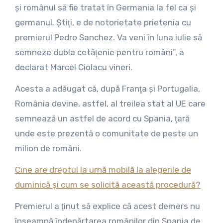
şi românul să fie tratat în Germania la fel ca şi
germanul. Ştiţi, e de notorietate prietenia cu
premierul Pedro Sanchez. Va veni în luna iulie să
semneze dubla cetăţenie pentru români”, a
declarat Marcel Ciolacu vineri.
Acesta a adăugat că, după Franţa şi Portugalia,
România devine, astfel, al treilea stat al UE care
semnează un astfel de acord cu Spania, ţară
unde este prezentă o comunitate de peste un
milion de români.
Cine are dreptul la urnă mobilă la alegerile de
duminică și cum se solicită această procedură?
Premierul a ţinut să explice că acest demers nu
înseamnă îndepărtarea românilor din Spania de