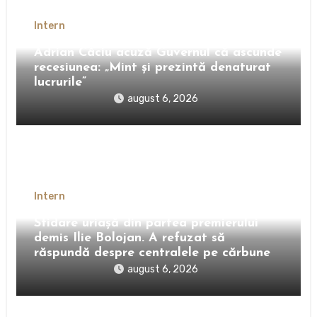
Intern
Adrian Câciu acuză Guvernul că ascunde
recesiunea: „Mint și prezintă denaturat
lucrurile”
august 6, 2026
Intern
Sfidare uriașă din partea premierului
demis Ilie Bolojan. A refuzat să
răspundă despre centralele pe cărbune
august 6, 2026