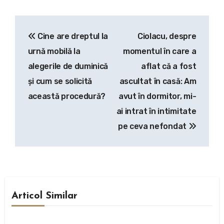
Navigare
Cine are dreptul la
Ciolacu, despre
în
urnă mobilă la
momentul în care a
articole
alegerile de duminică
aflat că a fost
și cum se solicită
ascultat în casă: Am
această procedură?
avut în dormitor, mi-
ai intrat în intimitate
pe ceva nefondat
Articol Similar