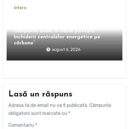
Intern
Niculina Stelea (senator AUR): „Găsesc
total ipocrit modul în care PSD se
comportă acum în cazul poveștii
închiderii centralelor energetice pe
cărbune”
august 6, 2026
Lasă un răspuns
Adresa ta de email nu va fi publicată.
Câmpurile
obligatorii sunt marcate cu
*
Comentariu
*