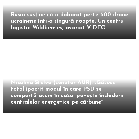
Extern
Rusia susține că a doborât peste 600 drone
ucrainene într-o singură noapte. Un centru
logistic Wildberries, avariat VIDEO
Intern
Niculina Stelea (senator AUR): „Găsesc
total ipocrit modul în care PSD se
comportă acum în cazul poveștii închiderii
centralelor energetice pe cărbune”