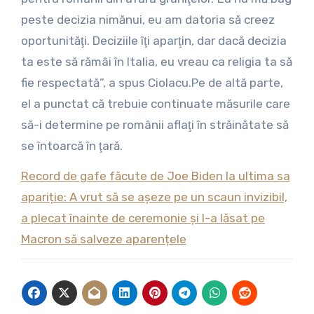
peste decizia nimănui, eu am datoria să creez
oportunităţi. Deciziile îţi aparţin, dar dacă decizia
ta este să rămâi în Italia, eu vreau ca religia ta să
fie respectată”, a spus Ciolacu.Pe de altă parte,
el a punctat că trebuie continuate măsurile care
să-i determine pe românii aflaţi în străinătate să
se întoarcă în ţară.
Record de gafe făcute de Joe Biden la ultima sa
apariție: A vrut să se așeze pe un scaun invizibil,
a plecat înainte de ceremonie și l-a lăsat pe
Macron să salveze aparențele