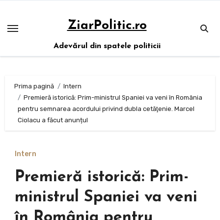
Sari
la
ZiarPolitic.ro
conținut
Adevărul din spatele politicii
Prima pagină
Intern
Premieră istorică: Prim-ministrul Spaniei va veni în România
pentru semnarea acordului privind dubla cetăţenie. Marcel
Ciolacu a făcut anunțul
Intern
Premieră istorică: Prim-
ministrul Spaniei va veni
în România pentru