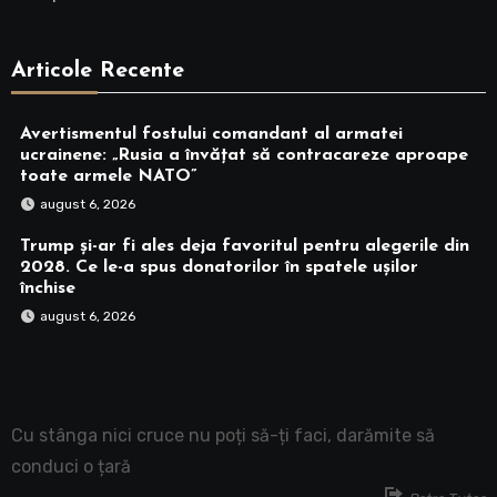
Articole Recente
Avertismentul fostului comandant al armatei
ucrainene: „Rusia a învățat să contracareze aproape
toate armele NATO”
august 6, 2026
Trump și-ar fi ales deja favoritul pentru alegerile din
2028. Ce le-a spus donatorilor în spatele ușilor
închise
august 6, 2026
Cu stânga nici cruce nu poți să-ți faci, darămite să
conduci o țară