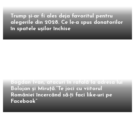
Extern
Trump și-ar fi ales deja favoritul pentru
alegerile din 2028. Ce le-a spus donatorilor
în spatele ușilor închise
Intern
Bogdan Ivan, atacuri în rafală la adresa lui
Bolojan și Miruță.”Te joci cu viitorul
României încercând să-ți faci like-uri pe
Facebook”