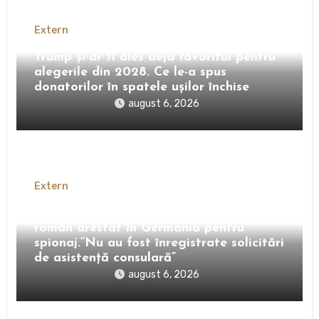
Extern
Trump și-ar fi ales deja favoritul pentru
alegerile din 2028. Ce le-a spus
donatorilor în spatele ușilor închise
august 6, 2026
Extern
Reacția MAE în cazul cetățeanului
român arestat în Germania pentru
spionaj.”Nu au fost înregistrate solicitări
de asistenţă consulară”
august 6, 2026