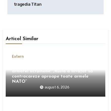
tragedia Titan
Articol Similar
Extern
Avertismentul fostului comandant al
armatei ucrainene: „Rusia a învățat să
contracareze aproape toate armele
NATO”
august 6, 2026