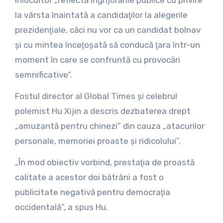
înlocuitor „reflectă îngrijorările publice cu privire
la vârsta înaintată a candidaţilor la alegerile
prezidenţiale, căci nu vor ca un candidat bolnav
şi cu mintea înceţoşată să conducă ţara într-un
moment în care se confruntă cu provocări
semnificative”.
Fostul director al Global Times şi celebrul
polemist Hu Xijin a descris dezbaterea drept
„amuzantă pentru chinezi” din cauza „atacurilor
personale, memoriei proaste şi ridicolului”.
„În mod obiectiv vorbind, prestaţia de proastă
calitate a acestor doi bătrâni a fost o
publicitate negativă pentru democraţia
occidentală”, a spus Hu.