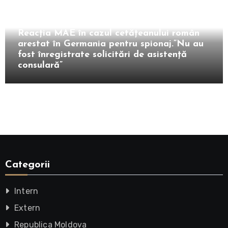
Extern
Reacția MAE în cazul cetățeanului român
arestat în Germania pentru spionaj.”Nu au
fost înregistrate solicitări de asistenţă
consulară”
Categorii
Intern
Extern
Republica Moldova