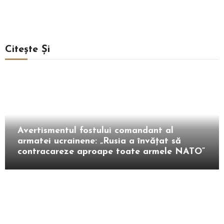
Citește Și
Extern
Avertismentul fostului comandant al
armatei ucrainene: „Rusia a învățat să
contracareze aproape toate armele NATO”