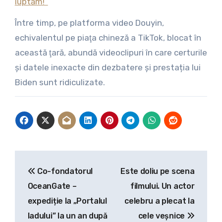
luptăm!”
Între timp, pe platforma video Douyin,
echivalentul pe piaţa chineză a TikTok, blocat în
această ţară, abundă videoclipuri în care certurile
şi datele inexacte din dezbatere şi prestația lui
Biden sunt ridiculizate.
Navigare
Co-fondatorul
Este doliu pe scena
în
OceanGate –
filmului. Un actor
articole
expediție la „Portalul
celebru a plecat la
Iadului” la un an după
cele veșnice