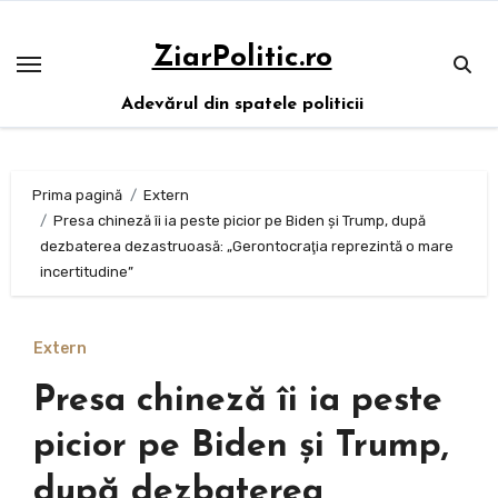
Sari
la
ZiarPolitic.ro
conținut
Adevărul din spatele politicii
Prima pagină
Extern
Presa chineză îi ia peste picior pe Biden și Trump, după
dezbaterea dezastruoasă: „Gerontocraţia reprezintă o mare
incertitudine”
Extern
Presa chineză îi ia peste
picior pe Biden și Trump,
după dezbaterea