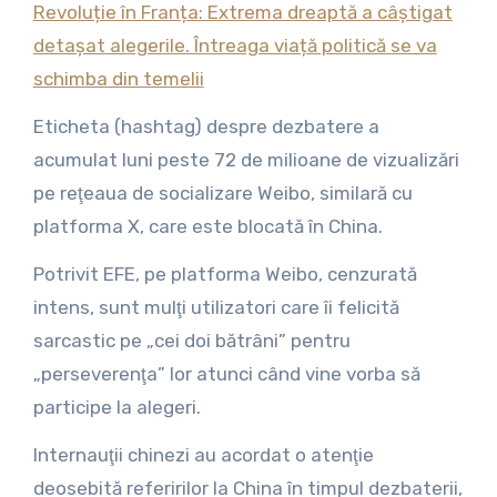
Revoluție în Franța: Extrema dreaptă a câștigat
detașat alegerile. Întreaga viață politică se va
schimba din temelii
Eticheta (hashtag) despre dezbatere a
acumulat luni peste 72 de milioane de vizualizări
pe reţeaua de socializare Weibo, similară cu
platforma X, care este blocată în China.
Potrivit EFE, pe platforma Weibo, cenzurată
intens, sunt mulţi utilizatori care îi felicită
sarcastic pe „cei doi bătrâni” pentru
„perseverenţa” lor atunci când vine vorba să
participe la alegeri.
Internauţii chinezi au acordat o atenţie
deosebită referirilor la China în timpul dezbaterii,