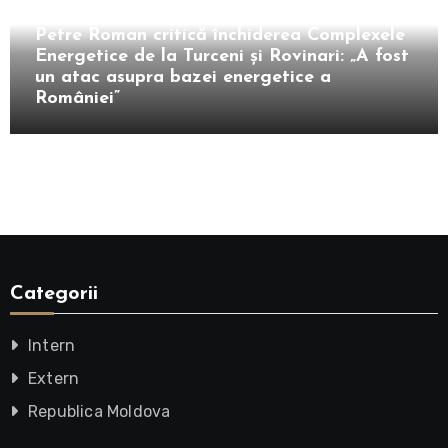
Petre Roman critică închiderea Complexele
Energetice de la Turceni și Rovinari: „A fost
un atac asupra bazei energetice a
României”
Categorii
Intern
Extern
Republica Moldova