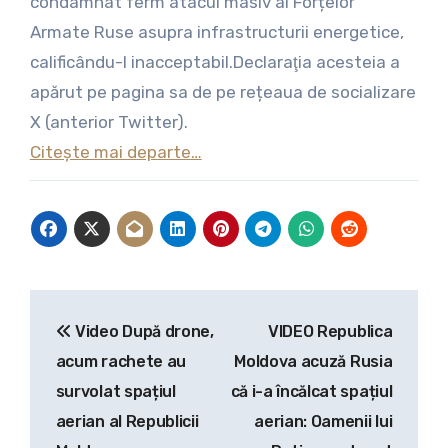
condamnat ferm atacul masiv al Forțelor
Armate Ruse asupra infrastructurii energetice,
calificându-l inacceptabil.Declaraţia acesteia a
apărut pe pagina sa de pe rețeaua de socializare
X (anterior Twitter).
Citește mai departe…
Navigare
Video După drone,
VIDEO Republica
în
acum rachete au
Moldova acuză Rusia
articole
survolat spațiul
că i-a încălcat spațiul
aerian al Republicii
aerian: Oamenii lui