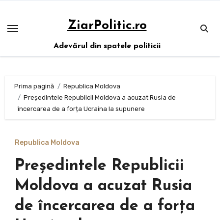
Sari
la
ZiarPolitic.ro
conținut
Adevărul din spatele politicii
Prima pagină
Republica Moldova
Președintele Republicii Moldova a acuzat Rusia de
încercarea de a forța Ucraina la supunere
Republica Moldova
Președintele Republicii
Moldova a acuzat Rusia
de încercarea de a forța