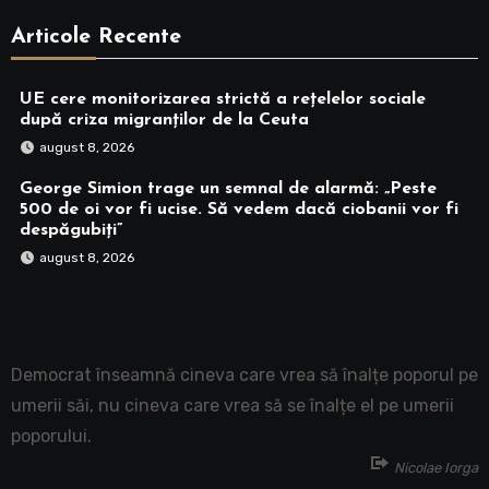
Articole Recente
UE cere monitorizarea strictă a rețelelor sociale
după criza migranților de la Ceuta
august 8, 2026
George Simion trage un semnal de alarmă: „Peste
500 de oi vor fi ucise. Să vedem dacă ciobanii vor fi
despăgubiți”
august 8, 2026
Democrat înseamnă cineva care vrea să înalțe poporul pe
umerii săi, nu cineva care vrea să se înalțe el pe umerii
poporului.
Nicolae Iorga