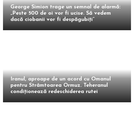
George Simion trage un semnal de alarmă:
„Peste 500 de oi vor fi ucise. Să vedem
dacă ciobanii vor fi despăgubiți”
Extern
Iranul, aproape de un acord cu Omanul
pentru Strâmtoarea Ormuz. Teheranul
condiționează redeschiderea rutei
Intern