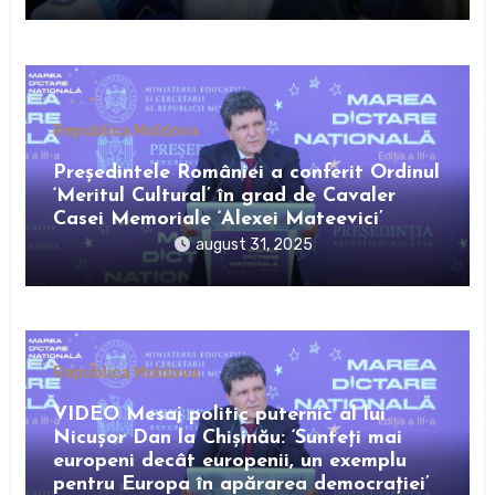
Republica Moldova
Preşedintele României a conferit Ordinul
‘Meritul Cultural’ în grad de Cavaler
Casei Memoriale ‘Alexei Mateevici’
august 31, 2025
Republica Moldova
VIDEO Mesaj politic puternic al lui
Nicușor Dan la Chișinău: ‘Sunteți mai
europeni decât europenii, un exemplu
pentru Europa în apărarea democrației’