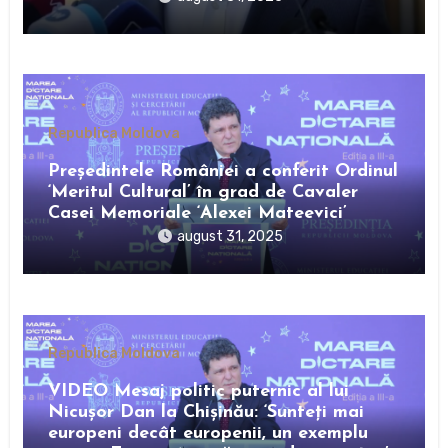
Republica Moldova
Preşedintele României a conferit Ordinul
‘Meritul Cultural’ în grad de Cavaler
Casei Memoriale ‘Alexei Mateevici’
august 31, 2025
Republica Moldova
VIDEO Mesaj politic puternic al lui
Nicușor Dan la Chișinău: ‘Sunteți mai
europeni decât europenii, un exemplu