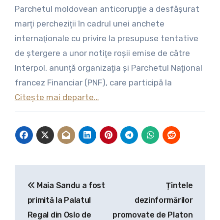
Parchetul moldovean anticorupţie a desfăşurat
marţi percheziţii în cadrul unei anchete
internaţionale cu privire la presupuse tentative
de ştergere a unor notiţe roşii emise de către
Interpol, anunţă organizaţia şi Parchetul Naţional
francez Financiar (PNF), care participă la
Citește mai departe…
Navigare
Maia Sandu a fost
Țintele
în
primită la Palatul
dezinformărilor
articole
Regal din Oslo de
promovate de Platon