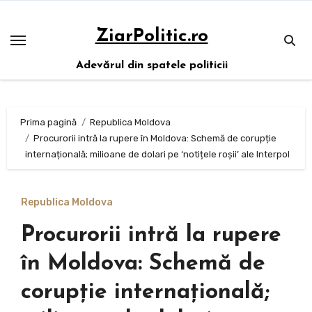
Sari
la
ZiarPolitic.ro
conținut
Adevărul din spatele politicii
Prima pagină
Republica Moldova
Procurorii intră la rupere în Moldova: Schemă de corupție
internațională; milioane de dolari pe ‘notițele roșii’ ale Interpol
Republica Moldova
Procurorii intră la rupere
în Moldova: Schemă de
corupție internațională;