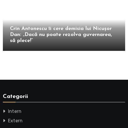
Intern
Crin Antonescu îi cere demisia lui Nicușor
Dan: „Dacă nu poate rezolva guvernarea,
să plece!”
Categorii
Intern
Extern