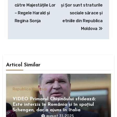
către Majestățile Lor
și Șor sunt straturile
– Regele Harald și
sociale sărace și
Regina Sonja
etniile din Republica
Moldova
Articol Similar
Republica Moldova
VIDEO Primarul Chișinăului sfidează:
Este interzis în România și în spațiul
Schengen, dar a ajuns în Italia
august 31, 2025