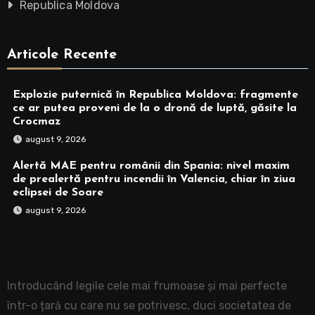
Republica Moldova
Articole Recente
Explozie puternică în Republica Moldova: fragmente
ce ar putea proveni de la o dronă de luptă, găsite la
Crocmaz
august 9, 2026
Alertă MAE pentru românii din Spania: nivel maxim
de prealertă pentru incendii în Valencia, chiar în ziua
eclipsei de Soare
august 9, 2026
Introducând legile cele mai frumoase și mai perfecte
într-o țară cu care nu se potrivesc, duci societatea de