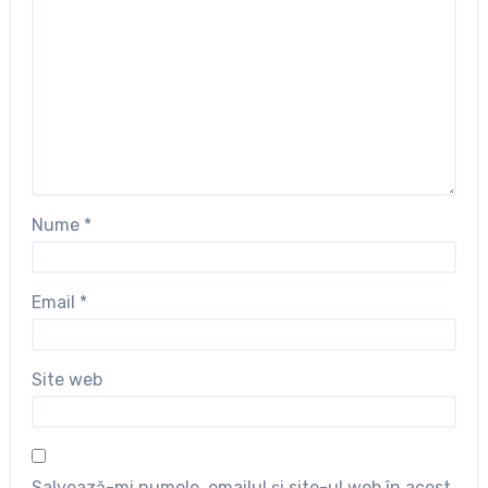
Nume
*
Email
*
Site web
Salvează-mi numele, emailul și site-ul web în acest