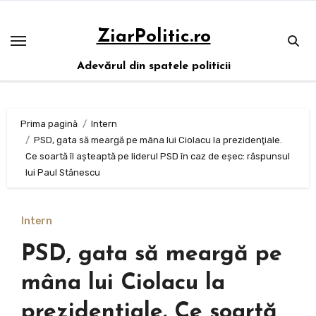
Sari
la
ZiarPolitic.ro
conținut
Adevărul din spatele politicii
Prima pagină
Intern
PSD, gata să meargă pe mâna lui Ciolacu la prezidenţiale.
Ce soartă îl așteaptă pe liderul PSD în caz de eșec: răspunsul
lui Paul Stănescu
Intern
PSD, gata să meargă pe
mâna lui Ciolacu la
prezidenţiale. Ce soartă