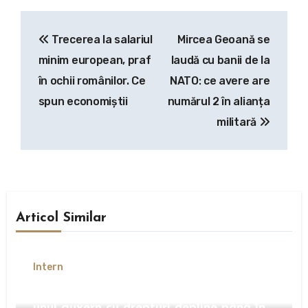
Navigare
Trecerea la salariul
Mircea Geoană se
în
minim european, praf
laudă cu banii de la
articole
în ochii românilor. Ce
NATO: ce avere are
spun economiștii
numărul 2 în alianța
militară
Articol Similar
Intern
Dan Dungaciu avertizează că șansele
unui guvern cu drepturi depline până în