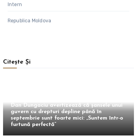
Intern
Republica Moldova
Citește Și
Intern
Dan Dungaciu avertizează că șansele unui
guvern cu drepturi depline până în
septembrie sunt foarte mici: „Suntem într-o
furtună perfectă”