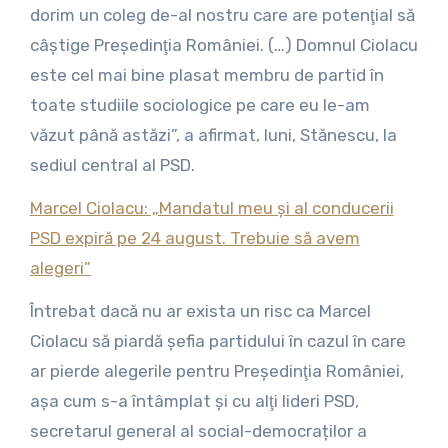
dorim un coleg de-al nostru care are potenţial să
câştige Preşedinţia României. (…) Domnul Ciolacu
este cel mai bine plasat membru de partid în
toate studiile sociologice pe care eu le-am
văzut până astăzi”, a afirmat, luni, Stănescu, la
sediul central al PSD.
Marcel Ciolacu: „Mandatul meu şi al conducerii
PSD expiră pe 24 august. Trebuie să avem
alegeri”
Întrebat dacă nu ar exista un risc ca Marcel
Ciolacu să piardă şefia partidului în cazul în care
ar pierde alegerile pentru Preşedinţia României,
aşa cum s-a întâmplat şi cu alţi lideri PSD,
secretarul general al social-democraților a