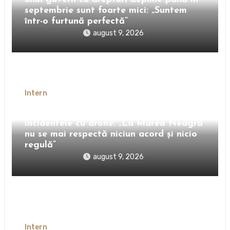
septembrie sunt foarte mici: „Suntem
într-o furtună perfectă”
august 9, 2026
Intern
Dan Dungaciu, avertisment după
incidentele cu drone: „La Marea Neagră
nu se mai respectă niciun acord și nicio
regulă”
august 9, 2026
Intern