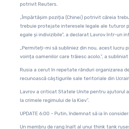
potrivit Reuters.
„Împărtășim poziția (Chinei) potrivit căreia treb
trebuie protejate interesele legale ale tuturor pă
egale și indivizibile”, a declarat Lavrov într-un i
„Permiteți-mi să subliniez din nou, acest lucru 
voința oamenilor care trăiesc acolo.”, a subliniat
Rusia a cerut în repetate rânduri organizarea de 
recunoască câștigurile sale teritoriale din Ucrai
Lavrov a criticat Statele Unite pentru ajutorul
la crimele regimului de la Kiev”.
UPDATE 6:00 – Putin, îndemnat să ia în conside
Un membru de rang înalt al unui think tank ruses