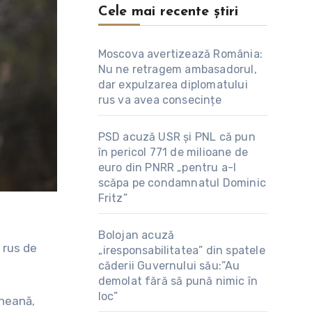
Cele mai recente știri
Moscova avertizează România:
Nu ne retragem ambasadorul,
dar expulzarea diplomatului
rus va avea consecințe
PSD acuză USR și PNL că pun
în pericol 771 de milioane de
euro din PNRR „pentru a-l
scăpa pe condamnatul Dominic
Fritz”
Bolojan acuză
 rus de
„iresponsabilitatea” din spatele
căderii Guvernului său:”Au
demolat fără să pună nimic în
loc”
ineană,