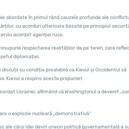
uie abordate în primul rând cauzele profunde ale conflictu
rților, cu acorduri ulterioare bazate pe principiul securită
nterviu acordat agenției ruse.
presupune respectarea realităților de pe teren, care refle
 șeful diplomației.
discuții cu condiția prealabilă ca Kievul și Occidentul să
na. Kievul a respins aceste propuneri.
 acordat Ucrainei, afirmând că Washingtonul a devenit „co
rare o explozie nucleară „demonstrativă“
c ale cărui idei devin uneori politică guvernamentală a 