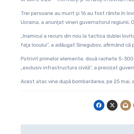
Trei persoane au murit şi 16 au fost rănite în lov
Ucraina, a anunţat vineri guvernatorul regiunii,
„Inamicul a recurs din nou la tactica dublei lovitu
faţa locului”, a adăugat Sinegubov, afirmând că p
Potrivit primelor elemente, două rachete S-300 
„exclusiv infrastructura civilă”, a precizat guver
Acest atac vine după bombardarea, pe 25 mai, a 
Navigare