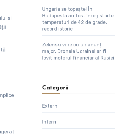
Ungaria se topește! În
Budapesta au fost înregistarte
lui și
temperaturi de 42 de grade,
ții
record istoric
Zelenski vine cu un anunț
ctă
major. Dronele Ucrainei ar fi
lovit motorul financiar al Rusiei
Categorii
mplice
Extern
Intern
sugerat