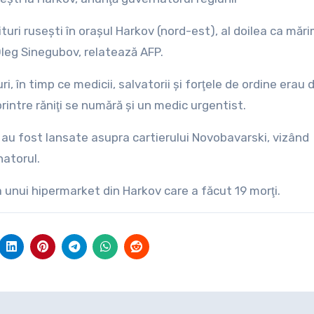
ituri ruseşti în oraşul Harkov (nord-est), al doilea ca măr
 Oleg Sinegubov, relatează AFP.
ri, în timp ce medicii, salvatorii şi forţele de ordine erau 
rintre răniţi se numără şi un medic urgentist.
au fost lansate asupra cartierului Novobavarski, vizând
natorul.
unui hipermarket din Harkov care a făcut 19 morţi.