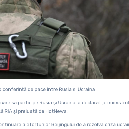
o conferință de pace între Rusia și Ucraina
are să participe Rusia și Ucraina, a declarat joi ministrul
să RIA și preluată de HotNews.
ontinuare a eforturilor Beijingului de a rezolva criza ucra