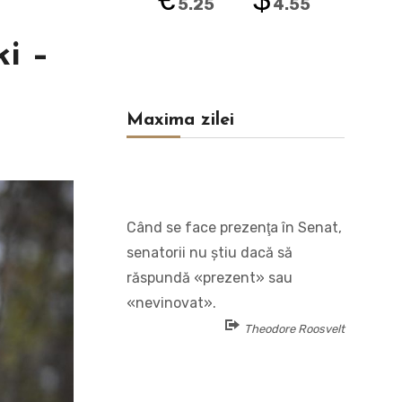
5.25
4.55
ki –
Maxima zilei
Când se face prezenţa în Senat,
senatorii nu ştiu dacă să
răspundă «prezent» sau
«nevinovat».
Theodore Roosvelt