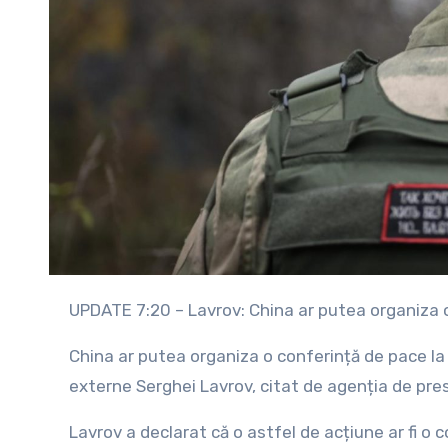
UPDATE 7:20 – Lavrov: China ar putea organiza 
China ar putea organiza o conferință de pace la c
externe Serghei Lavrov, citat de agenția de pre
Lavrov a declarat că o astfel de acțiune ar fi o c