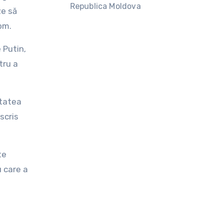
Republica Moldova
ze să
om.
 Putin,
tru a
itatea
scris
te
u care a