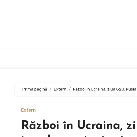
Sari
la
conținut
Prima pagină
Extern
Război în Ucraina, ziua 828: Rusia 
Extern
Război în Ucraina, z