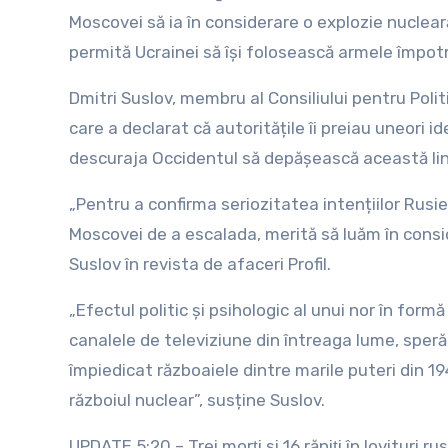
Moscovei să ia în considerare o explozie nuclea
permită Ucrainei să își folosească armele împotr
Dmitri Suslov, membru al Consiliului pentru Polit
care a declarat că autoritățile îi preiau uneori i
descuraja Occidentul să depășească această lini
„Pentru a confirma seriozitatea intențiilor Rusie
Moscovei de a escalada, merită să luăm în consid
Suslov în revista de afaceri Profil.
„Efectul politic și psihologic al unui nor în form
canalele de televiziune din întreaga lume, sperăm
împiedicat războaiele dintre marile puteri din 1
războiul nuclear”, susține Suslov.
UPDATE 5:20 – Trei morţi şi 16 răniţi în lovituri r