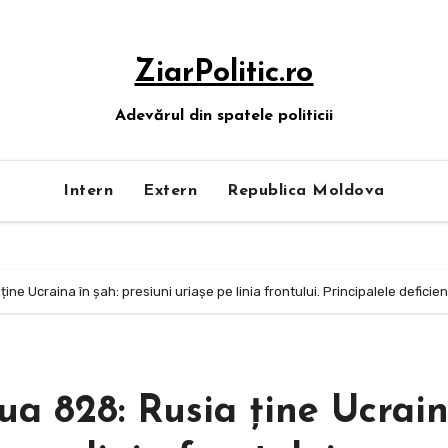
ZiarPolitic.ro
Adevărul din spatele politicii
Intern
Extern
Republica Moldova
ține Ucraina în șah: presiuni uriașe pe linia frontului. Principalele deficie
iua 828: Rusia ține Ucrai