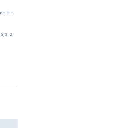
ime din
deja la