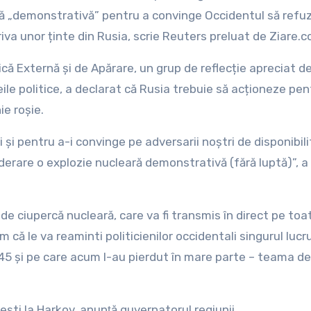
ră „demonstrativă” pentru a convinge Occidentul să refu
iva unor ținte din Rusia, scrie Reuters preluat de Ziare.c
ică Externă și de Apărare, un grup de reflecție apreciat de
deile politice, a declarat că Rusia trebuie să acționeze pen
e roșie.
i și pentru a-i convinge pe adversarii noștri de disponibil
erare o explozie nucleară demonstrativă (fără luptă)”, a 
ă de ciupercă nucleară, care va fi transmis în direct pe toa
 că le va reaminti politicienilor occidentali singurul lucr
945 și pe care acum l-au pierdut în mare parte – teama de
useşti la Harkov, anunţă guvernatorul regiunii