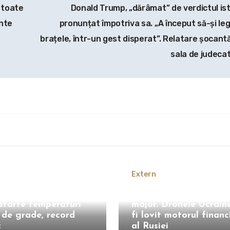
 toate
Donald Trump, „dărâmat” de verdictul ist
inte
pronunțat împotriva sa. „A început să-și le
brațele, într-un gest disperat”. Relatare șocantă
sala de judeca
Extern
ia se topește! În
esta au fost
Zelenski vine cu un an
istarte temperaturi
major. Dronele Ucraine
 de grade, record
fi lovit motorul financ
c
al Rusiei