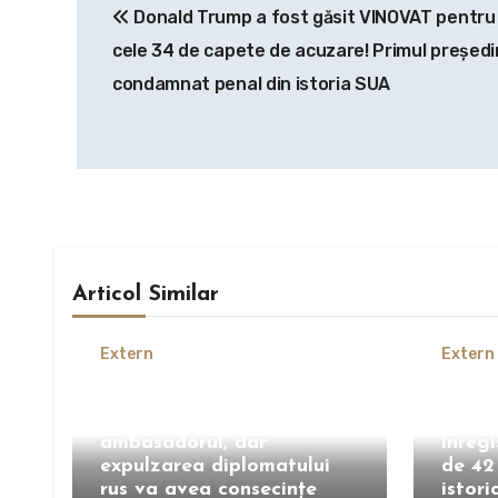
Donald Trump a fost găsit VINOVAT pentru
în
cele 34 de capete de acuzare! Primul președ
articole
condamnat penal din istoria SUA
Articol Similar
Extern
Extern
Moscova avertizează
Ungar
România: Nu ne retragem
Budap
ambasadorul, dar
înreg
expulzarea diplomatului
de 42
rus va avea consecințe
istori