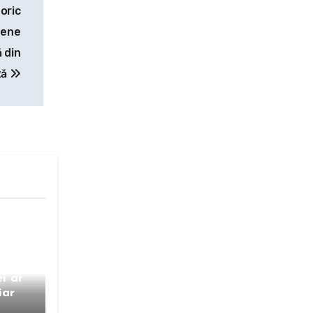
oric
gene
 din
tă
unț
i ar
iar