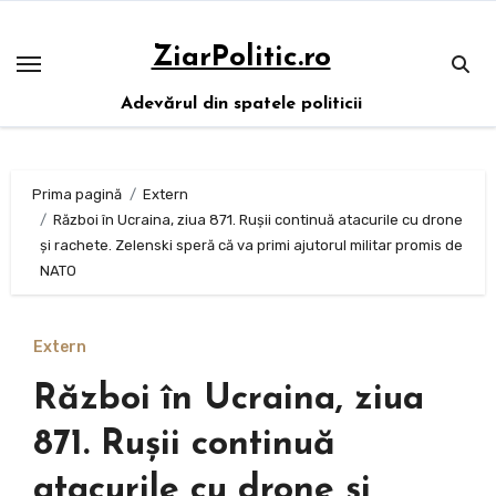
Sari
la
ZiarPolitic.ro
conținut
Adevărul din spatele politicii
Prima pagină
Extern
Război în Ucraina, ziua 871. Rușii continuă atacurile cu drone
și rachete. Zelenski speră că va primi ajutorul militar promis de
NATO
Extern
Război în Ucraina, ziua
871. Rușii continuă
atacurile cu drone și