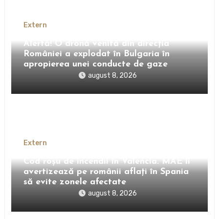
Extern
Alertă! O dronă venită din direcția
României a explodat în Bulgaria în
apropierea unei conducte de gaze
august 8, 2026
Extern
Cod roșu de incendii în Valencia. MAE îi
avertizează pe românii aflați în Spania
să evite zonele afectate
august 8, 2026