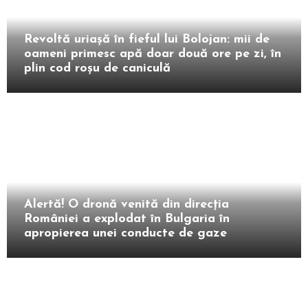
Intern
Revoltă uriașă în fieful lui Bolojan: mii de
oameni primesc apă doar două ore pe zi, în
plin cod roșu de caniculă
Extern
Alertă! O dronă venită din direcția
României a explodat în Bulgaria în
apropierea unei conducte de gaze