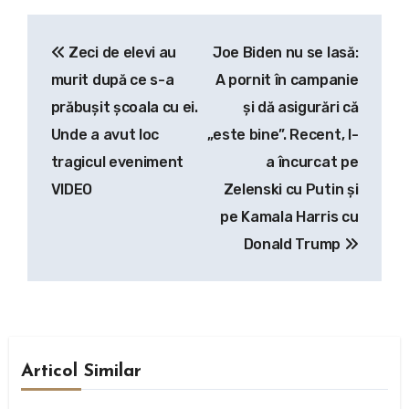
Navigare
Zeci de elevi au
Joe Biden nu se lasă:
în
murit după ce s-a
A pornit în campanie
articole
prăbușit școala cu ei.
și dă asigurări că
Unde a avut loc
„este bine”. Recent, l-
tragicul eveniment
a încurcat pe
VIDEO
Zelenski cu Putin și
pe Kamala Harris cu
Donald Trump
Articol Similar