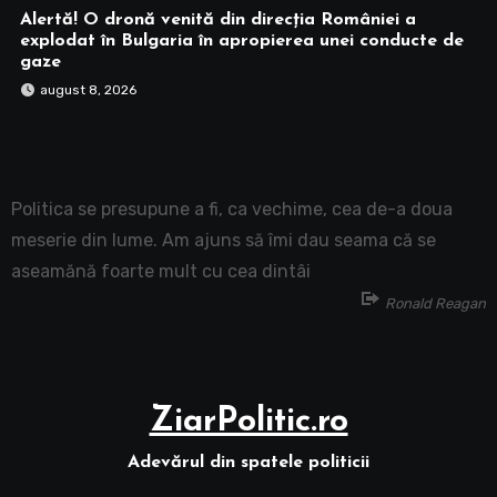
Alertă! O dronă venită din direcția României a
explodat în Bulgaria în apropierea unei conducte de
gaze
august 8, 2026
Politica se presupune a fi, ca vechime, cea de-a doua
meserie din lume. Am ajuns să îmi dau seama că se
aseamănă foarte mult cu cea dintâi
Ronald Reagan
ZiarPolitic.ro
Adevărul din spatele politicii