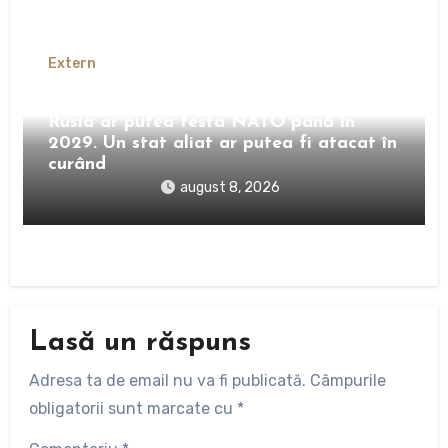
Extern
Serviciile americane avertizează că
Rusia ar putea testa NATO până în
2029. Un stat aliat ar putea fi atacat în
curând
august 8, 2026
Lasă un răspuns
Adresa ta de email nu va fi publicată.
Câmpurile
obligatorii sunt marcate cu
*