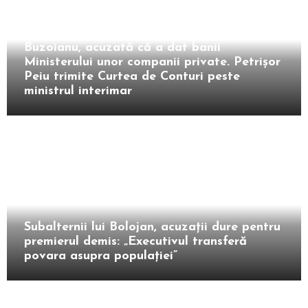
Intern
Buzoianu, acuzată că a dat banii
Ministerului unor companii private. Petrișor
Peiu trimite Curtea de Conturi peste
ministrul interimar
Intern
Subalternii lui Bolojan, acuzații dure pentru
premierul demis: „Executivul transferă
povara asupra populației”