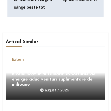
sânge peste tot
Articol Similar
Extern
Bulgaria profită de criza provocată de
nivelul scăzut al Dunării: exporturile de
energie aduc venituri suplimentare de
milioane
august 7, 2026