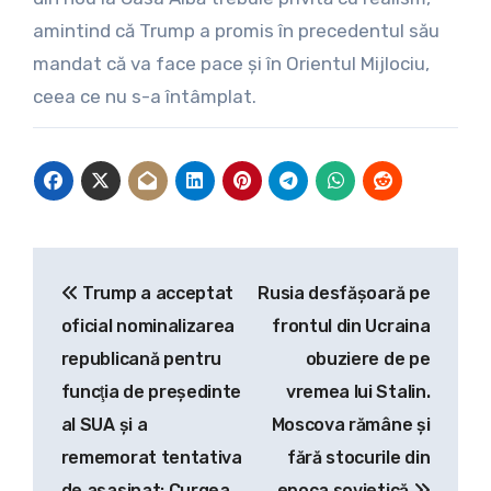
amintind că Trump a promis în precedentul său
mandat că va face pace şi în Orientul Mijlociu,
ceea ce nu s-a întâmplat.
Navigare
Trump a acceptat
Rusia desfășoară pe
în
oficial nominalizarea
frontul din Ucraina
articole
republicană pentru
obuziere de pe
funcţia de preşedinte
vremea lui Stalin.
al SUA și a
Moscova rămâne și
rememorat tentativa
fără stocurile din
de asasinat: Curgea
epoca sovietică