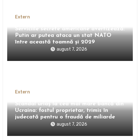
Extern
Serviciile secrete americane avertizează:
Putin ar putea ataca un stat NATO
între această toamnă și 2029
august 7, 2026
Extern
Scandal uriaș la cea mai mare bancă din
Ucraina: fostul proprietar, trimis în
judecată pentru o fraudă de miliarde
august 7, 2026