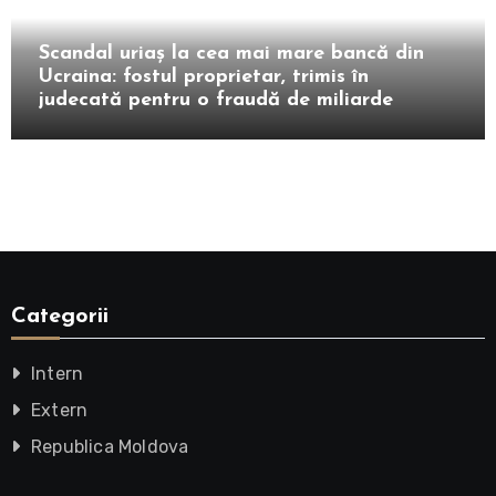
Extern
Scandal uriaș la cea mai mare bancă din
Ucraina: fostul proprietar, trimis în
judecată pentru o fraudă de miliarde
Categorii
Intern
Extern
Republica Moldova