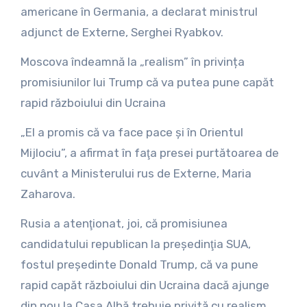
americane în Germania, a declarat ministrul
adjunct de Externe, Serghei Ryabkov.
Moscova îndeamnă la „realism” în privința
promisiunilor lui Trump că va putea pune capăt
rapid războiului din Ucraina
„El a promis că va face pace şi în Orientul
Mijlociu”, a afirmat în faţa presei purtătoarea de
cuvânt a Ministerului rus de Externe, Maria
Zaharova.
Rusia a atenţionat, joi, că promisiunea
candidatului republican la preşedinţia SUA,
fostul preşedinte Donald Trump, că va pune
rapid capăt războiului din Ucraina dacă ajunge
din nou la Casa Albă trebuie privită cu realism,