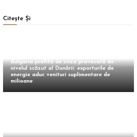
Citește Și
Extern
Bulgaria profită de criza provocată de
nivelul scăzut al Dunării: exporturile de
energie aduc venituri suplimentare de
milioane
Extern