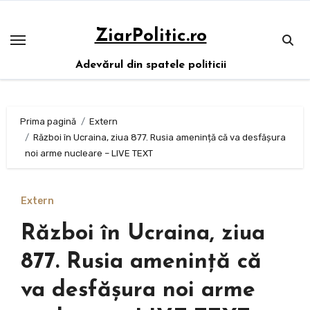
Sari
la
ZiarPolitic.ro
conținut
Adevărul din spatele politicii
Prima pagină
Extern
Război în Ucraina, ziua 877. Rusia amenință că va desfășura
noi arme nucleare – LIVE TEXT
Extern
Război în Ucraina, ziua
877. Rusia amenință că
va desfășura noi arme