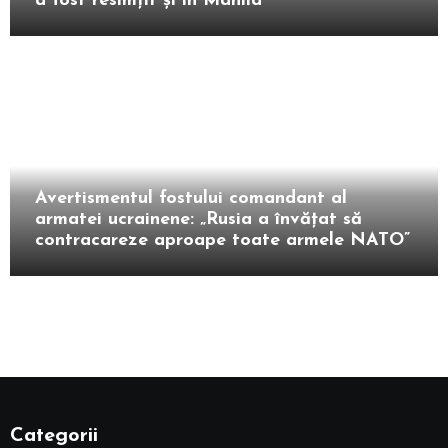
a fost resimțit și în Manila
Extern
Avertismentul fostului comandant al
armatei ucrainene: „Rusia a învățat să
contracareze aproape toate armele NATO”
Categorii