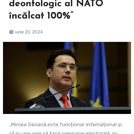
deontologic al NATO
încălcat 100%”
iunie 20, 2024
„Mircea Geoană este funcționar internațional și
că nu are voie să facă campanie electorală, nu