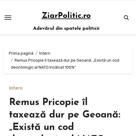
Sari
la
ZiarPolitic.ro
conținut
Adevărul din spatele politicii
Prima pagină
Intern
Remus Pricopie îl taxează dur pe Geoană: „Există un cod
deontologic al NATO încălcat 100%”
Intern
Remus Pricopie îl
taxează dur pe Geoană:
„Există un cod