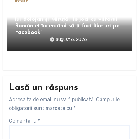
Intern
Bogdan Ivan, atacuri în rafală la adresa
lui Bolojan și Miruță.”Te joci cu viitorul
României încercând să-ți faci like-uri pe
Facebook”
august 6, 2026
Lasă un răspuns
Adresa ta de email nu va fi publicată.
Câmpurile
obligatorii sunt marcate cu
*
Comentariu
*