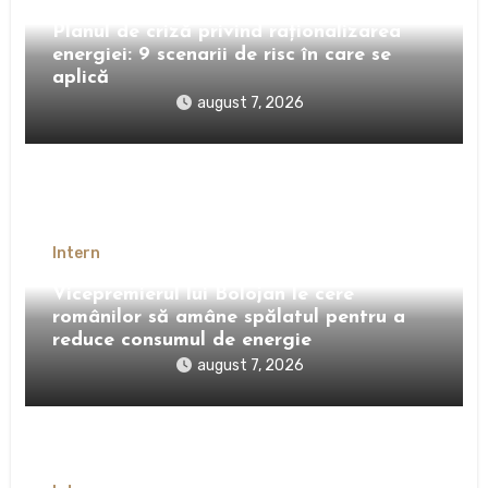
Planul de criză privind raționalizarea
energiei: 9 scenarii de risc în care se
aplică
august 7, 2026
Intern
Vicepremierul lui Bolojan le cere
românilor să amâne spălatul pentru a
reduce consumul de energie
august 7, 2026