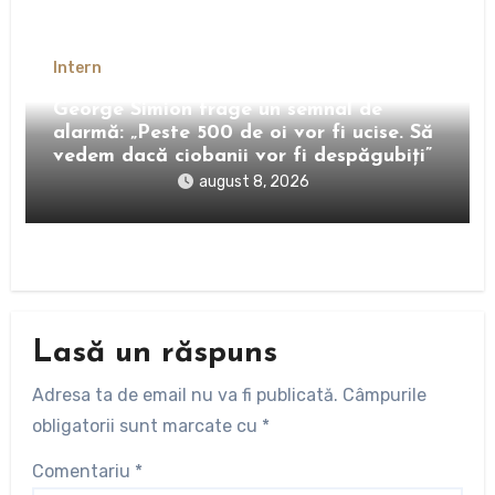
Intern
George Simion trage un semnal de
alarmă: „Peste 500 de oi vor fi ucise. Să
vedem dacă ciobanii vor fi despăgubiți”
august 8, 2026
Lasă un răspuns
Adresa ta de email nu va fi publicată.
Câmpurile
obligatorii sunt marcate cu
*
Comentariu
*