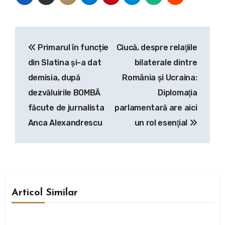
Navigare
Primarul în funcție
Ciucă, despre relaţiile
în
din Slatina și-a dat
bilaterale dintre
articole
demisia, după
România și Ucraina:
dezvăluirile BOMBĂ
Diplomaţia
făcute de jurnalista
parlamentară are aici
Anca Alexandrescu
un rol esenţial
Articol Similar