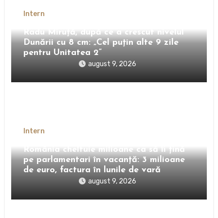
Intern
Radu Miruță, după ce a crescut nivelul
Dunării cu 8 cm: „Cel puțin alte 9 zile
pentru Unitatea 2”
august 9, 2026
Intern
România cheltuie milioane ca să îi țină
pe parlamentari în vacanță: 3 milioane
de euro, factura în lunile de vară
august 9, 2026