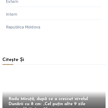
Extern
Intern
Republica Moldova
Citește Și
Intern
Radu Miruță, după ce a crescut nivelul
Dunării cu 8 cm: „Cel puțin alte 9 zile