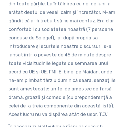
din toate părțile. La întâlnirea cu noi de luni, a
arătat destul de vesel, calm și încrezător. M-am
gândit că ar fi trebuit să fie mai confuz. Era clar
confortabil cu societatea noastră (7 persoane
conduse de Spiegel), iar după propria sa
introducere și scurtele noastre discursuri, s-a
lansat într-o poveste de 45 de minute despre
toate vicisitudinile legate de semnarea unui
acord cu UE și UE. FMI. Ei bine, pe Maidan, unde
ne-am plimbat târziu duminică seara, senzațiile
sunt amestecate: un fel de amestec de farsă,
dramă, groază și comedie (cu preponderență a
celei de-a treia componente din această listă).
Acest lucru nu va dispărea atât de ușor. T.J.”
În aceeași zi, Beltyukov a răspuns succint: