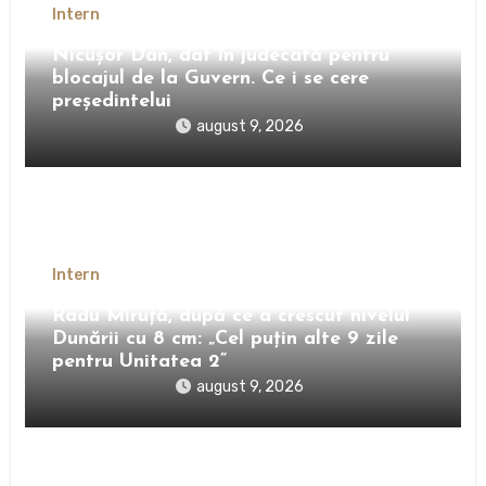
Intern
Nicușor Dan, dat în judecată pentru
blocajul de la Guvern. Ce i se cere
președintelui
august 9, 2026
Intern
Radu Miruță, după ce a crescut nivelul
Dunării cu 8 cm: „Cel puțin alte 9 zile
pentru Unitatea 2”
august 9, 2026