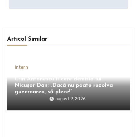
Articol Similar
Intern
Crin Antonescu îi cere demisia lui
Nicușor Dan: „Dacă nu poate rezolva
guvernarea, să plece!”
august 9, 2026