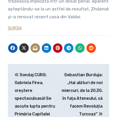
trezească implicată într-un dosar penal. Aparent
așteptându-se la un astfel de rezultat, Zhdanok
și-a renovat recent casa din Valdai.
SURSA
Navigare
Sondaj CURS:
Sebastian Burduja:
în
Gabriela Firea,
„Hai alături de noi
articole
creștere
miercuri, de la 20.30,
spectaculoasă! Se
în fața Ateneului, să
ascute lupta pentru
facem Revoluția
Primăria Capitalei
Turcoaz”