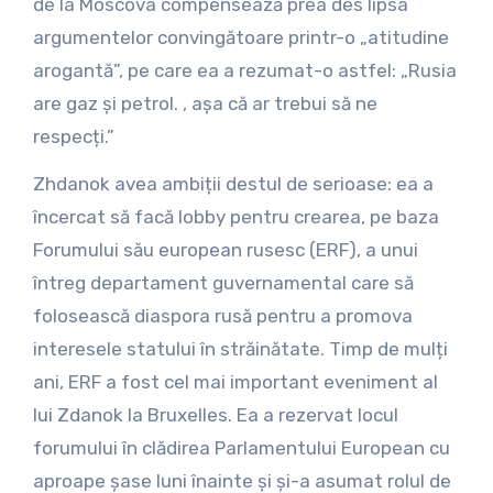
de la Moscova compensează prea des lipsa
argumentelor convingătoare printr-o „atitudine
arogantă”, pe care ea a rezumat-o astfel: „Rusia
are gaz și petrol. , așa că ar trebui să ne
respecți.”
Zhdanok avea ambiții destul de serioase: ea a
încercat să facă lobby pentru crearea, pe baza
Forumului său european rusesc (ERF), a unui
întreg departament guvernamental care să
folosească diaspora rusă pentru a promova
interesele statului în străinătate. Timp de mulți
ani, ERF a fost cel mai important eveniment al
lui Zdanok la Bruxelles. Ea a rezervat locul
forumului în clădirea Parlamentului European cu
aproape șase luni înainte și și-a asumat rolul de