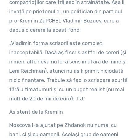
compatrioților care trăiesc în străinătate. Așa îl
învață pe prietenul ei, un politician din partidul
pro-Kremlin ZaPCHEL Vladimir Buzaev, care a
depus o cerere la acest fond:
„Vladimir, forma scrisorii este complet
inacceptabilă. Dacă aș fi scris astfel de cereri (și
nimeni altcineva nu le-a scris în afară de mine și
Leni Reichman), atunci nu aș fi primit niciodată
nicio finanțare. Trebuie să faci o scrisoare scurtă
fără ultimatumuri și cu un buget realist (nu mai
mult de 20 de mii de euro). T.J.”
Asistent de la Kremlin
Moscova l-a ajutat pe Zhdanok nu numai cu
bani, ci și cu oamenii. Același grup de oameni