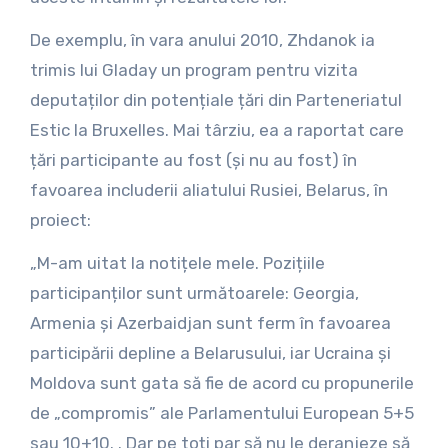
De exemplu, în vara anului 2010, Zhdanok ia
trimis lui Gladay un program pentru vizita
deputaților din potențiale țări din Parteneriatul
Estic la Bruxelles. Mai târziu, ea a raportat care
țări participante au fost (și nu au fost) în
favoarea includerii aliatului Rusiei, Belarus, în
proiect:
„M-am uitat la notițele mele. Pozițiile
participanților sunt următoarele: Georgia,
Armenia și Azerbaidjan sunt ferm în favoarea
participării depline a Belarusului, iar Ucraina și
Moldova sunt gata să fie de acord cu propunerile
de „compromis” ale Parlamentului European 5+5
sau 10+10. . Dar pe toți par să nu le deranjeze să