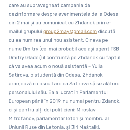
care au supravegheat campania de
dezinformare despre evenimentele de la Odesa
din 2 mai și au comunicat cu Zhdanok prin e-
mailul grupului
group2may@gmail.com
discută
cu ea numirea unui nou asistent. Cineva pe
nume Dmitry (cel mai probabil același agent FSB
Dmitry Gladei) îl confruntă pe Zhdanok cu faptul
că va avea acum o nouă asistentă – Yulia
Satirova, o studentă din Odesa. Zhdanok
aranjează cu ascultare ca Satirova să se alăture
personalului său. Ea a lucrat în Parlamentul
European până în 2019, nu numai pentru Zdanok,
ci și pentru alți doi politicieni: Miroslav
Mitrofanov, parlamentar leton și membru al
Uniunii Ruse din Letonia, și Jiri Maštalki,