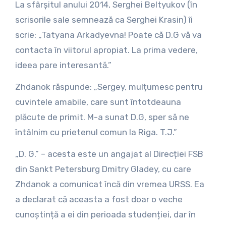
La sfârșitul anului 2014, Serghei Beltyukov (în
scrisorile sale semnează ca Serghei Krasin) îi
scrie: „Tatyana Arkadyevna! Poate că D.G vă va
contacta în viitorul apropiat. La prima vedere,
ideea pare interesantă.”
Zhdanok răspunde: „Sergey, mulțumesc pentru
cuvintele amabile, care sunt întotdeauna
plăcute de primit. M-a sunat D.G, sper să ne
întâlnim cu prietenul comun la Riga. T.J.”
„D. G.” – acesta este un angajat al Direcției FSB
din Sankt Petersburg Dmitry Gladey, cu care
Zhdanok a comunicat încă din vremea URSS. Ea
a declarat că aceasta a fost doar o veche
cunoștință a ei din perioada studenției, dar în