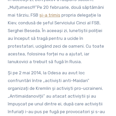
„Mulțumesc!!!”Pe 20 februarie, două săptămâni
mai târziu, FSB
și-a trimis
propria delegație la
Kiev, condusă de șeful Serviciului Cinci al FSB,
Serghei Beseda. În aceeași zi, lunetiștii poliției
au început să tragă pentru a ucide în
protestatari, ucigând zeci de oameni. Cu toate
acestea, folosirea forței nu a ajutat, iar
Ianukovici a trebuit să fugă în Rusia.
Și pe 2 mai 2014, la Odesa au avut loc
confruntări între „activiști anti-Maidan”
organizați de Kremlin și activiști pro-ucraineni.
„Antimaidanoviții” au atacat activiștii și au
împușcat pe unul dintre ei, după care activiștii
înfuriați i-au pus pe fugă pe provocatori și s-au