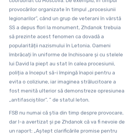
coordonat cu Moscova. De exemplu, în timpul
provocărilor organizate în timpul „procesiunii
legionarilor”, când un grup de veterani în vârstă
SS a depus flori la monument, Zhdanok trebuia
să prezinte acest fenomen ca dovadă a
popularității nazismului în Letonia. Oameni
îmbrăcați în uniforme de închisoare și cu stelele
lui David la piept au stat în calea procesiunii,
poliția a început să-i împingă înapoi pentru a
evita o coliziune, iar imaginea strălucitoare a
fost menită ulterior să demonstreze opresiunea
„antifasciștilor”. ” de statul leton.
FSB nu numai că știa din timp despre provocare,
dar l-a avertizat și pe Zhdanok că va fi nevoie de
un raport: „Aștept clarificările promise pentru