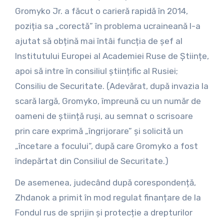
Gromyko Jr. a făcut o carieră rapidă în 2014,
poziția sa „corectă” în problema ucraineană l-a
ajutat să obțină mai întâi funcția de șef al
Institutului Europei al Academiei Ruse de Științe,
apoi să intre în consiliul științific al Rusiei;
Consiliu de Securitate. (Adevărat, după invazia la
scară largă, Gromyko, împreună cu un număr de
oameni de știință ruși, au semnat o scrisoare
prin care exprimă „îngrijorare” și solicită un
„încetare a focului”, după care Gromyko a fost
îndepărtat din Consiliul de Securitate.)
De asemenea, judecând după corespondență,
Zhdanok a primit în mod regulat finanțare de la
Fondul rus de sprijin și protecție a drepturilor