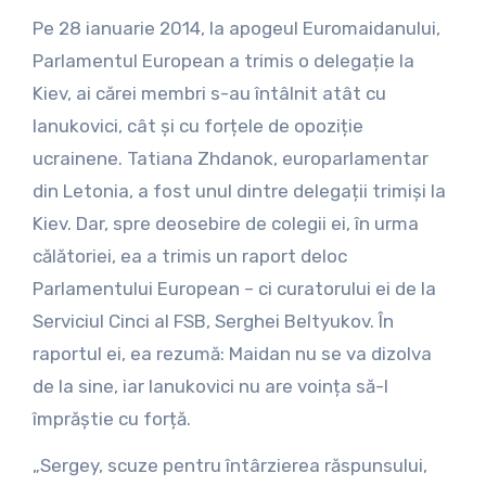
Pe 28 ianuarie 2014, la apogeul Euromaidanului,
Parlamentul European a trimis o delegație la
Kiev, ai cărei membri s-au întâlnit atât cu
Ianukovici, cât și cu forțele de opoziție
ucrainene. Tatiana Zhdanok, europarlamentar
din Letonia, a fost unul dintre delegații trimiși la
Kiev. Dar, spre deosebire de colegii ei, în urma
călătoriei, ea a trimis un raport deloc
Parlamentului European – ci curatorului ei de la
Serviciul Cinci al FSB, Serghei Beltyukov. În
raportul ei, ea rezumă: Maidan nu se va dizolva
de la sine, iar Ianukovici nu are voința să-l
împrăștie cu forță.
„Sergey, scuze pentru întârzierea răspunsului,