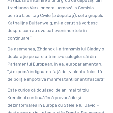
Astăzi, la o întâlnire a unui grup de deputați din
fracțiunea Verzilor care lucrează la Comisia
pentru Libertăți Civile (5 deputați), șefa grupului,
Kathalijne Buitenweig, mi-a cerut să vorbesc
despre cum au evoluat evenimentele în
continuare.”
De asemenea, Zhdanok i-a transmis lui Gladay o
declarație pe care a trimis-o colegilor săi din
Parlamentul European. În ea, europarlamentarul
își exprimă indignarea față de „violența folosită
de poliție împotriva manifestanților antifasciști”.
Este curios că douăzeci de ani mai târziu
Kremlinul continuă încă provocările și
dezinformarea în Europa cu Stelele lui David –
deși acum nu în Letonia, ci în Franța. Provocatori