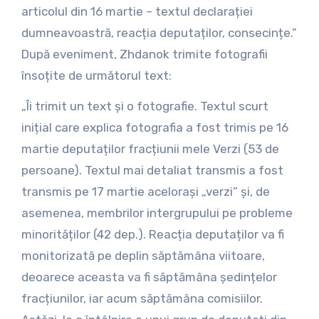
articolul din 16 martie – textul declarației
dumneavoastră, reacția deputaților, consecințe.”
După eveniment, Zhdanok trimite fotografii
însoțite de următorul text:
„Îi trimit un text și o fotografie. Textul scurt
inițial care explica fotografia a fost trimis pe 16
martie deputaților fracțiunii mele Verzi (53 de
persoane). Textul mai detaliat transmis a fost
transmis pe 17 martie acelorași „verzi” și, de
asemenea, membrilor intergrupului pe probleme
minorităților (42 dep.). Reacția deputaților va fi
monitorizată pe deplin săptămâna viitoare,
deoarece aceasta va fi săptămâna ședințelor
fracțiunilor, iar acum săptămâna comisiilor.