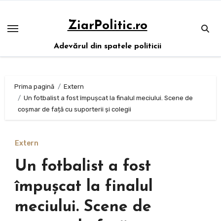
Sari
la
ZiarPolitic.ro
conținut
Adevărul din spatele politicii
Prima pagină
Extern
Un fotbalist a fost împușcat la finalul meciului. Scene de
coșmar de față cu suporterii și colegii
Extern
Un fotbalist a fost
împușcat la finalul
meciului. Scene de