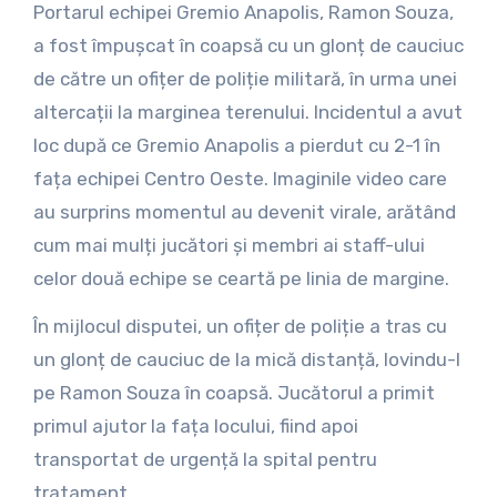
Portarul echipei Gremio Anapolis, Ramon Souza,
a fost împușcat în coapsă cu un glonț de cauciuc
de către un ofițer de poliție militară, în urma unei
altercații la marginea terenului. Incidentul a avut
loc după ce Gremio Anapolis a pierdut cu 2-1 în
fața echipei Centro Oeste. Imaginile video care
au surprins momentul au devenit virale, arătând
cum mai mulți jucători și membri ai staff-ului
celor două echipe se ceartă pe linia de margine.
În mijlocul disputei, un ofițer de poliție a tras cu
un glonț de cauciuc de la mică distanță, lovindu-l
pe Ramon Souza în coapsă. Jucătorul a primit
primul ajutor la fața locului, fiind apoi
transportat de urgență la spital pentru
tratament.