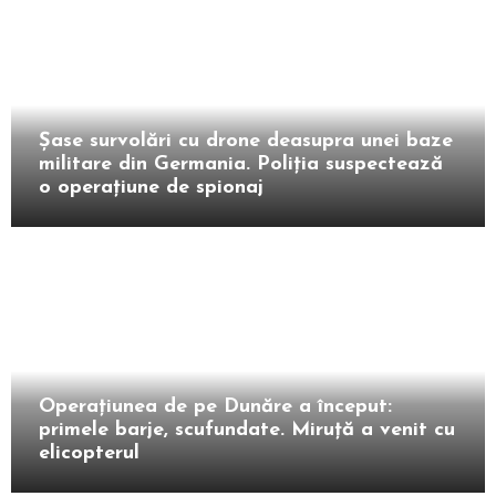
Extern
Șase survolări cu drone deasupra unei baze
militare din Germania. Poliția suspectează
o operațiune de spionaj
Intern
Operațiunea de pe Dunăre a început:
primele barje, scufundate. Miruță a venit cu
elicopterul