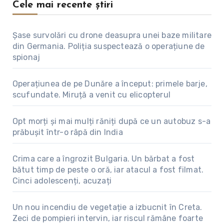
Cele mai recente știri
Șase survolări cu drone deasupra unei baze militare
din Germania. Poliția suspectează o operațiune de
spionaj
Operațiunea de pe Dunăre a început: primele barje,
scufundate. Miruță a venit cu elicopterul
Opt morți și mai mulți răniți după ce un autobuz s-a
prăbușit într-o râpă din India
Crima care a îngrozit Bulgaria. Un bărbat a fost
bătut timp de peste o oră, iar atacul a fost filmat.
Cinci adolescenți, acuzați
Un nou incendiu de vegetație a izbucnit în Creta.
Zeci de pompieri intervin, iar riscul rămâne foarte