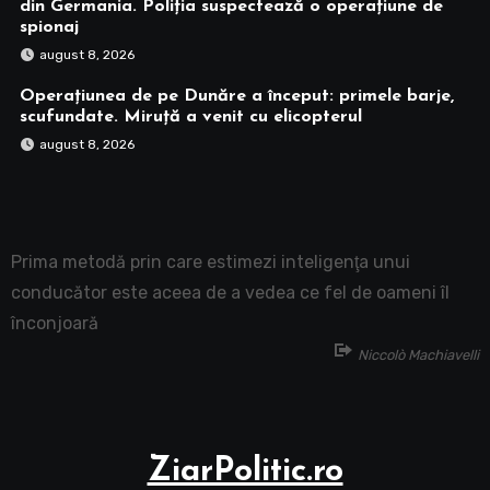
din Germania. Poliția suspectează o operațiune de
spionaj
august 8, 2026
Operațiunea de pe Dunăre a început: primele barje,
scufundate. Miruță a venit cu elicopterul
august 8, 2026
Prima metodă prin care estimezi inteligenţa unui
conducător este aceea de a vedea ce fel de oameni îl
înconjoară
Niccolò Machiavelli
ZiarPolitic.ro