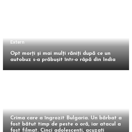
Extern
Opt morți și mai mulți răniți după ce un
autobuz s-a prăbușit într-o râpă din India
Extern
Crima care a îngrozit Bulgaria. Un bărbat a
fost bătut timp de peste o oră, iar atacul a
fost filmat. Cinci adolescenți, acuzați