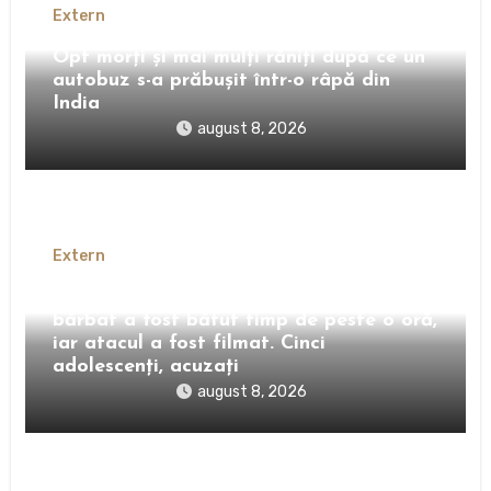
Extern
Opt morți și mai mulți răniți după ce un
autobuz s-a prăbușit într-o râpă din
India
august 8, 2026
Extern
Crima care a îngrozit Bulgaria. Un
bărbat a fost bătut timp de peste o oră,
iar atacul a fost filmat. Cinci
adolescenți, acuzați
august 8, 2026